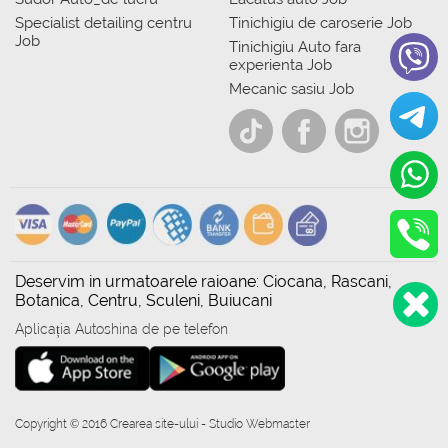
Specialist detailing centru
Tinichigiu de caroserie Job
Job
Tinichigiu Auto fara
experienta Job
Mecanic sasiu Job
Deservim in urmatoarele raioane: Ciocana, Rascani,
Botanica, Centru, Sculeni, Buiucani
Aplicația Autoshina de pe telefon
Copyright © 2016 Crearea site-ului - Studio Webmaster