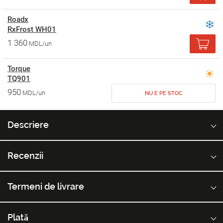
Roadx
RxFrost WH01
1 360
MDL/un
Torque
TQ901
950
MDL/un
NU E PE STOC
Descriere
Recenzii
Termeni de livrare
Plată