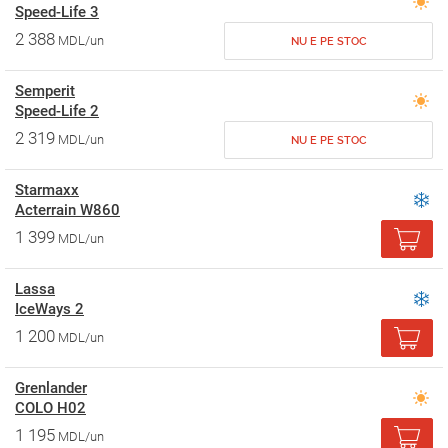
Speed-Life 3
2 388
MDL/un
NU E PE STOC
Semperit
Speed-Life 2
2 319
MDL/un
NU E PE STOC
Starmaxx
Acterrain W860
1 399
MDL/un
Lassa
IceWays 2
1 200
MDL/un
Grenlander
COLO H02
1 195
MDL/un