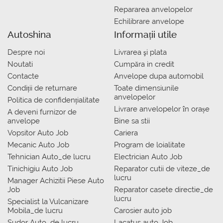
Repararea anvelopelor
Echilibrare anvelope
Autoshina
Informații utile
Despre noi
Livrarea şi plata
Noutati
Сumpăra in credit
Contacte
Anvelope dupa automobil
Condiții de returnare
Toate dimensiunile
anvelopelor
Politica de confidențialitate
Livrare anvelopelor în orașe
A deveni furnizor de
anvelope
Bine sa stii
Vopsitor Auto Job
Cariera
Mecanic Auto Job
Program de loialitate
Tehnician Auto_de lucru
Electrician Auto Job
Tinichigiu Auto Job
Reparator cutii de viteze_de
lucru
Manager Achizitii Piese Auto
Job
Reparator casete directie_de
lucru
Specialist la Vulcanizare
Mobila_de lucru
Carosier auto job
Sudor Auto_de lucru
Lacatus auto Job