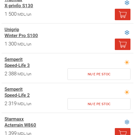
X-privilo S130
1 500
MDL/un
Unigrip
Winter Pro S100
1 300
MDL/un
Semperit
Speed-Life 3
2 388
MDL/un
NU E PE STOC
Semperit
Speed-Life 2
2 319
MDL/un
NU E PE STOC
Starmaxx
Acterrain W860
1 399
MDL/un