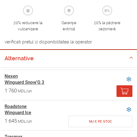
20% reducere la
Garanție
20% la păstrare
vulcanizare
extinsă
sezonieră
verificati pretul si disponibilitatea la operator
Alternative
Nexen
Winguard Snow'G 3
1 760
MDL/un
Roadstone
Winguard Ice
1 645
MDL/un
NU E PE STOC
Tracmax