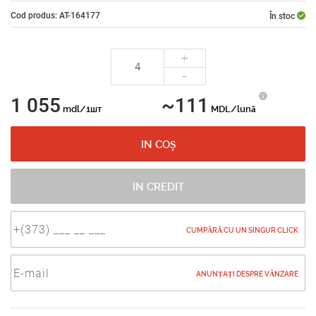
Cod produs: AT-164177
În stoc
+
-
1 055
~111
mdl/1шт
MDL/lună
IN COȘ
IN CREDIT
CUMPĂRĂ CU UN SINGUR CLICK
ANUNȚAȚI DESPRE VÂNZARE