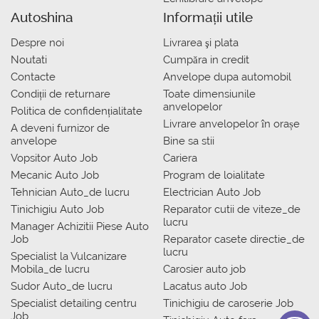
Autoshina
Informații utile
Despre noi
Livrarea şi plata
Noutati
Сumpăra in credit
Contacte
Anvelope dupa automobil
Condiții de returnare
Toate dimensiunile
anvelopelor
Politica de confidențialitate
Livrare anvelopelor în orașe
A deveni furnizor de
anvelope
Bine sa stii
Vopsitor Auto Job
Cariera
Mecanic Auto Job
Program de loialitate
Tehnician Auto_de lucru
Electrician Auto Job
Tinichigiu Auto Job
Reparator cutii de viteze_de
lucru
Manager Achizitii Piese Auto
Job
Reparator casete directie_de
lucru
Specialist la Vulcanizare
Mobila_de lucru
Carosier auto job
Sudor Auto_de lucru
Lacatus auto Job
Specialist detailing centru
Tinichigiu de caroserie Job
Job