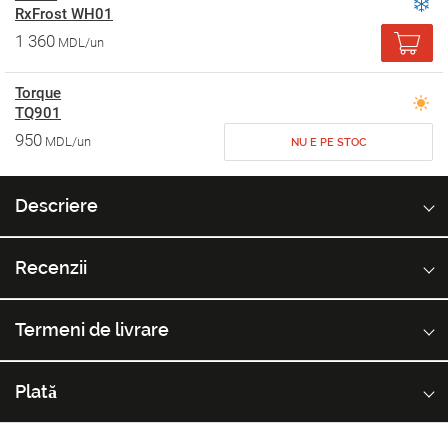
RxFrost WH01
1 360
MDL/un
Torque
TQ901
950
MDL/un
NU E PE STOC
Descriere
Recenzii
Termeni de livrare
Plată