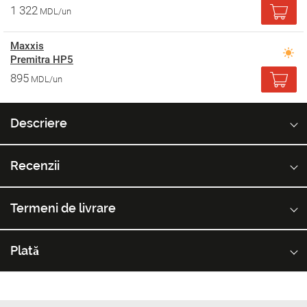
1 322
MDL/un
Maxxis
Premitra HP5
895
MDL/un
Descriere
Recenzii
Termeni de livrare
Plată