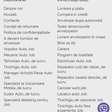
Despre noi
Livrarea şi plata
Noutati
Сumpăra in credit
Contacte
Anvelope dupa automobil
Condiții de returnare
Toate dimensiunile
anvelopelor
Politica de confidențialitate
Livrare anvelopelor în orașe
A deveni furnizor de
anvelope
Bine sa stii
Vopsitor Auto Job
Cariera
Mecanic Auto Job
Program de loialitate
Tehnician Auto_de lucru
Electrician Auto Job
Tinichigiu Auto Job
Reparator cutii de viteze_de
lucru
Manager Achizitii Piese Auto
Job
Reparator casete directie_de
lucru
Specialist la Vulcanizare
Mobila_de lucru
Carosier auto job
Sudor Auto_de lucru
Lacatus auto Job
Specialist detailing centru
Tinichigiu de caroserie Job
Job
Tinichigiu Auto fara
experienta Job