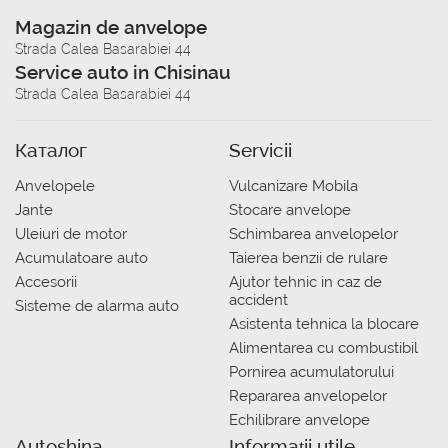
Magazin de anvelope
Strada Calea Basarabiei 44
Service auto in Chisinau
Strada Calea Basarabiei 44
Каталог
Servicii
Anvelopele
Vulcanizare Mobila
Jante
Stocare anvelope
Uleiuri de motor
Schimbarea anvelopelor
Acumulatoare auto
Taierea benzii de rulare
Accesorii
Ajutor tehnic in caz de
accident
Sisteme de alarma auto
Asistenta tehnica la blocare
Alimentarea cu combustibil
Pornirea acumulatorului
Repararea anvelopelor
Echilibrare anvelope
Autoshina
Informații utile