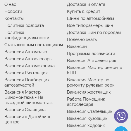
О нас
Доставка и оплата
Новости
Купить в кредит
Контакты
Шины по автомобилям
Политика возврата
Все типоразмеры шин
Политика
Доставка шин по городам
конфиденциальности
Полезно знать
Стать шинным поставщиком
Вакансии
Вакансия Автомаляр
Программа лояльности
Вакансия Автослесарь
Вакансия Автоэлектрик
Вакансия Автомеханика
Вакансия Мастер ремонта
Вакансия Рихтовщик
КПП
Вакансия Подборщик
Вакансия Мастер по
автозапчастей
ремонту рулевых реек
Вакансия Мастер
Вакансия жестянщик
шиномонтажа - На
Работа Помощник
выездной шиномонтаж
автослесаря
Вакансия Сварщика
Вакансия Стапельщик
Вакансия в Детейлинг
Вакансия Кузовщик
центре
Вакансия ходовик