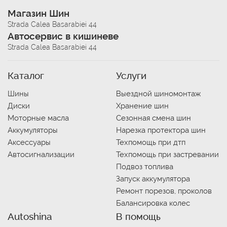
Магазин Шин
Strada Calea Basarabiei 44
Автосервис в кишиневе
Strada Calea Basarabiei 44
Каталог
Услуги
Шины
Выездной шиномонтаж
Диски
Хранение шин
Моторные масла
Сезонная смена шин
Аккумуляторы
Нарезка протектора шин
Аксессуары
Техпомощь при дтп
Автосигнализации
Техпомощь при застревании
Подвоз топлива
Запуск аккумулятора
Ремонт порезов, проколов
Балансировка колес
Autoshina
В помощь