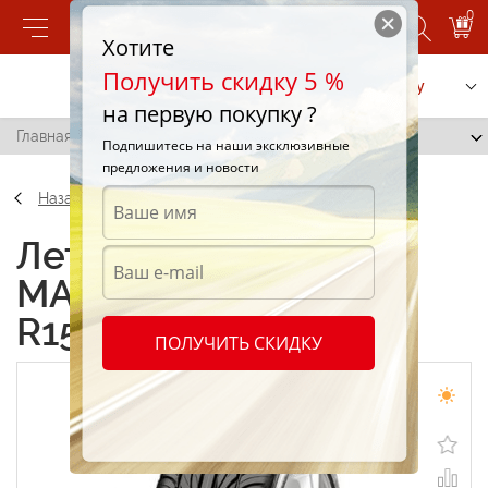
0
Хотите
Получить скидку 5 %
Позвонить
Заказать услугу
на первую покупку ?
Главная
/
Maxxis MA-Z4S Victra 195/50 R15 86M
Подпишитесь на наши эксклюзивные
предложения и новости
Назад
Летние шины Maxxis
MA-Z4S Victra 195/50
R15 86M
ПОЛУЧИТЬ СКИДКУ