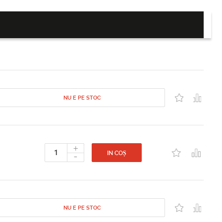
NU E PE STOC
+
-
IN COȘ
NU E PE STOC