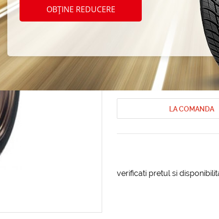
Nitto 
OBȚINE REDUCERE
185/6
Anvelope de iarna Nitto
Anvelope de
Cod produs: AT-13996
LA COMANDA
verificati pretul si disponibil