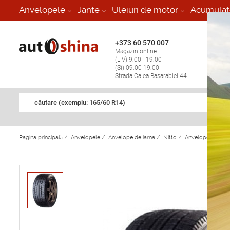
-
Anvelopele
Jante
Uleiuri de motor
Acumulat
+373 60 570 007
+373 
Magazin online
Vulcan
(L-V) 9:00 - 19:00
stop în
(Sî) 09:00-19:00
Strada Calea Basarabiei 44
căutare (exemplu: 165/60 R14)
Pagina principală
/
Anvelopele
/
Anvelope de iarna
/
Nitto
/
Anvelope de iarn