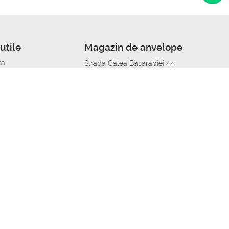
utile
Magazin de anvelope
ta
Strada Calea Basarabiei 44
edit
Service auto in Chisinau
a automobil
unile anvelopelor
Strada Calea Basarabiei 44
pelor în orașe
alitate
Aplicația Autoshina de pe telefon
itii Piese Auto Job
 Vulcanizare Mobila_de
 lucru
ailing centru Job
caroserie Job
o fara experienta Job
u Job