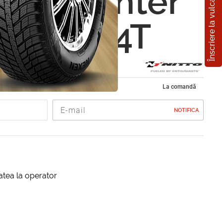
Înscriere la vulcanizare
SN 2 Winter
0 R15 84T
 iarna 185/60 R15
La comandă
NOTIFICA
itatea la operator