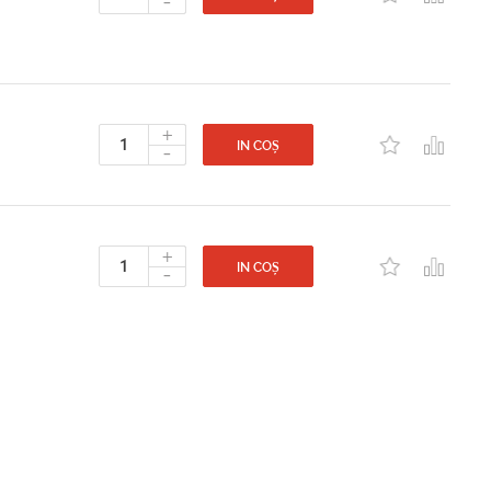
-
+
-
IN COȘ
+
-
IN COȘ