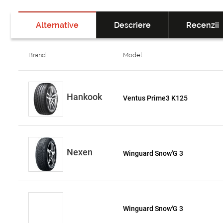
Alternative
Descriere
Recenzii
Brand
Model
Hankook
Ventus Prime3 K125
Nexen
Winguard Snow'G 3
Winguard Snow'G 3