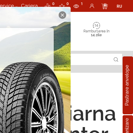
0
0
1
ervice
Cariera
RU
Rambursarea în
14 zile
Pastrare anvelope
ope de iarna