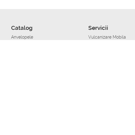
Catalog
Servicii
Anvelopele
Vulcanizare Mobila
Jante
Stocare anvelope
Uleiuri de motor
Schimbarea anvelopelo
Acumulatoare auto
Taierea benzii de rulare
Accesorii
Ajutor tehnic in caz de 
Sisteme de alarma auto
Asistenta tehnica la blo
Alimentarea cu combust
Pornirea acumulatorului
Repararea anvelopelor
Echilibrare anvelope