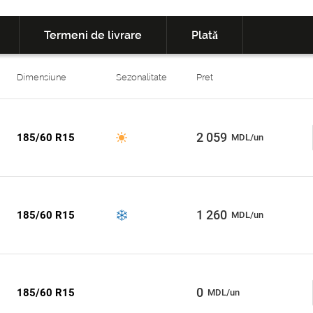
Termeni de livrare
Plată
Dimensiune
Sezonalitate
Pret
2 059
185/60 R15
MDL/un
1 260
185/60 R15
MDL/un
0
185/60 R15
MDL/un