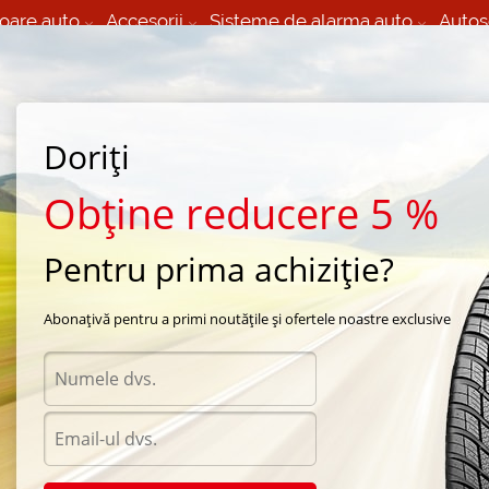
oare auto
Accesorii
Sisteme de alarma auto
Autos
60 066 000
+373 60 608 000
izare Mobila 24/7 non
Service auto in Chisinau
 toate regiunile
(L-V) 9:00 - 19:00
Doriți
(Sî) 09:00-19:00
Strada Calea Basarabiei 44
Obține reducere 5 %
Pentru prima achiziție?
a Nitto
/
SN 2 Winter
/
Nitto SN 2 Winter 185/60 R15 84T
Abonațivă pentru a primi noutățile și ofertele noastre exclusive
Anvel