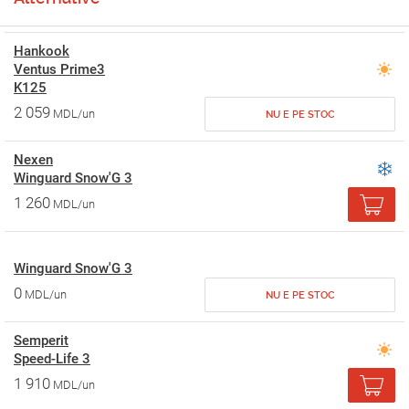
Hankook
Ventus Prime3
K125
2 059
MDL/un
NU E PE STOC
Nexen
Winguard Snow'G 3
1 260
MDL/un
Winguard Snow'G 3
0
MDL/un
NU E PE STOC
Semperit
Speed-Life 3
1 910
MDL/un