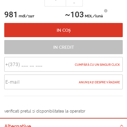
-
981
~103
mdl/1шт
MDL/lună
IN COȘ
IN CREDIT
CUMPĂRĂ CU UN SINGUR CLICK
ANUNȚAȚI DESPRE VÂNZARE
verificati pretul si disponibilitatea la operator
Alternative