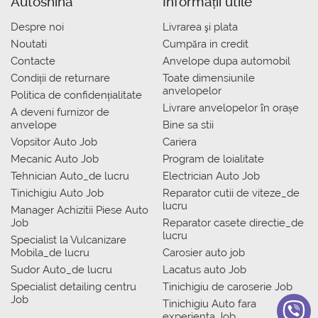
Autoshina
Informații utile
Despre noi
Livrarea şi plata
Noutati
Сumpăra in credit
Contacte
Anvelope dupa automobil
Condiții de returnare
Toate dimensiunile
anvelopelor
Politica de confidențialitate
Livrare anvelopelor în orașe
A deveni furnizor de
anvelope
Bine sa stii
Vopsitor Auto Job
Cariera
Mecanic Auto Job
Program de loialitate
Tehnician Auto_de lucru
Electrician Auto Job
Tinichigiu Auto Job
Reparator cutii de viteze_de
lucru
Manager Achizitii Piese Auto
Job
Reparator casete directie_de
lucru
Specialist la Vulcanizare
Mobila_de lucru
Carosier auto job
Sudor Auto_de lucru
Lacatus auto Job
Specialist detailing centru
Tinichigiu de caroserie Job
Job
Tinichigiu Auto fara
experienta Job