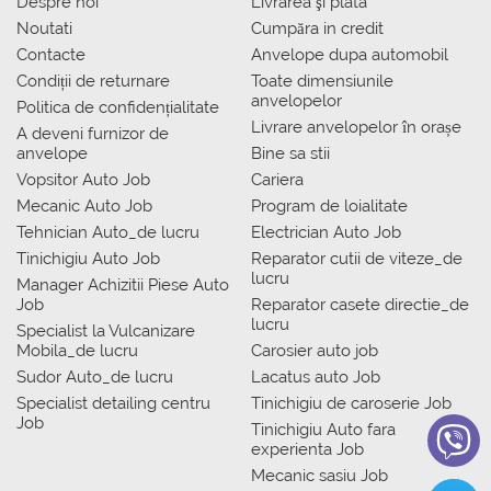
Despre noi
Livrarea şi plata
Noutati
Сumpăra in credit
Contacte
Anvelope dupa automobil
Condiții de returnare
Toate dimensiunile
anvelopelor
Politica de confidențialitate
Livrare anvelopelor în orașe
A deveni furnizor de
anvelope
Bine sa stii
Vopsitor Auto Job
Cariera
Mecanic Auto Job
Program de loialitate
Tehnician Auto_de lucru
Electrician Auto Job
Tinichigiu Auto Job
Reparator cutii de viteze_de
lucru
Manager Achizitii Piese Auto
Job
Reparator casete directie_de
lucru
Specialist la Vulcanizare
Mobila_de lucru
Carosier auto job
Sudor Auto_de lucru
Lacatus auto Job
Specialist detailing centru
Tinichigiu de caroserie Job
Job
Tinichigiu Auto fara
experienta Job
Mecanic sasiu Job