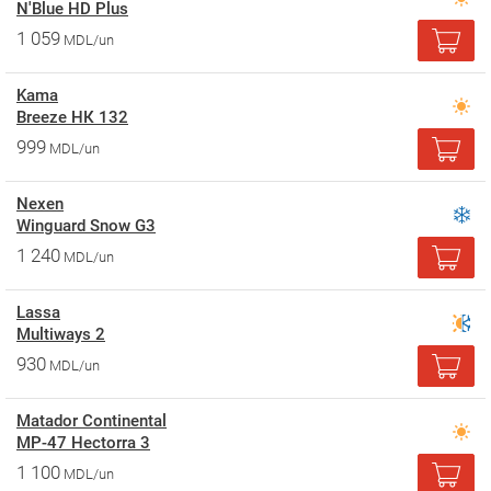
N'Blue HD Plus
1 059
MDL/un
Kama
Breeze НК 132
999
MDL/un
Nexen
Winguard Snow G3
1 240
MDL/un
Lassa
Multiways 2
930
MDL/un
Matador Continental
MP-47 Hectorra 3
1 100
MDL/un