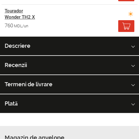
Tourador
Wonder TH2 X
760
MDL/un
Descriere
Recenzii
Termeni de livrare
Plată
Magazin de anvelope