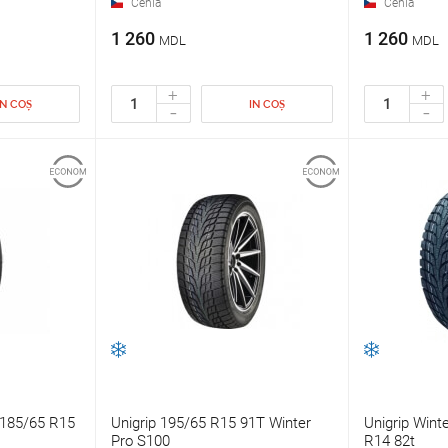
Cehia
Cehia
1 260
1 260
MDL
MDL
+
+
IN COȘ
IN COȘ
-
-
185/65 R15
Unigrip 195/65 R15 91T Winter
Unigrip Wint
Pro S100
R14 82t