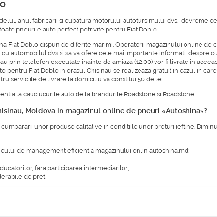
lo
elul, anul fabricarii si cubatura motorului autotursimului dvs., devreme ce
t toate pneurile auto perfect potrivite pentru Fiat Doblo.
ina Fiat Doblo dispun de diferite marimi. Operatorii magazinului online de 
 cu automobilul dvs si sa va ofere cele mai importante informatii despre o a
prin telelefon executate inainte de amiaza (12:00) vor fi livrate in aceeas
auto pentru Fiat Doblo in orasul Chisinau se realizeaza gratuit in cazul in c
serviciile de livrare la domiciliu va constitui 50 de lei.
entia la cauciucurile auto de la brandurile
Roadstone
si
Roadstone
.
hisinau, Moldova in magazinul online de pneuri «Autoshina»?
 cumpararii unor produse calitative in conditiile unor preturi ieftine. Dim
ficului de management eficient a magazinului onlin autoshina.md;
oducatorilor, fara participarea intermediarilor;
erabile de pret