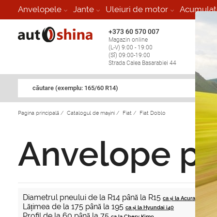
Anvelopele
Jante
Uleiuri de motor
Acumulat
+373 60 570 007
+373 
Magazin online
Vulcan
(L-V) 9:00 - 19:00
stop în
(Sî) 09:00-19:00
Strada Calea Basarabiei 44
căutare (exemplu: 165/60 R14)
Pagina principală
/
Catalogul de mașini
/
Fiat
/
Fiat Doblo
Anvelope pe
Diametrul pneului de la R14 până la R15
ca și la Acura RSX
Lățimea de la 175 până la 195
ca și la Hyundai i40
Profil de la 60 până la 75
ca la Chery Kimo