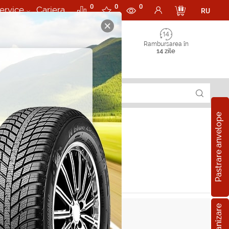
0
0
0
ervice
Cariera
RU
Rambursarea în
14 zile
Pastrare anvelope
lo