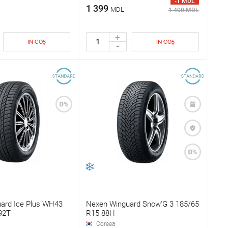
-1 MDL
1 399
MDL
1 400 MDL
+
IN COȘ
IN COȘ
-
ard Ice Plus WH43
Nexen Winguard Snow'G 3 185/65
92T
R15 88H
Coreea