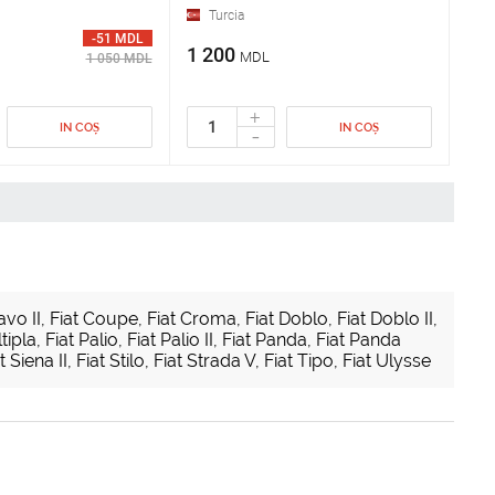
Turcia
-51 MDL
1 200
MDL
1 050 MDL
+
IN COȘ
IN COȘ
-
avo II
,
Fiat Coupe
,
Fiat Croma
,
Fiat Doblo
,
Fiat Doblo II
,
tipla
,
Fiat Palio
,
Fiat Palio II
,
Fiat Panda
,
Fiat Panda
t Siena II
,
Fiat Stilo
,
Fiat Strada V
,
Fiat Tipo
,
Fiat Ulysse