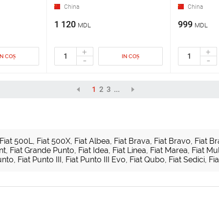
China
China
1 120
999
MDL
MDL
+
+
IN COȘ
IN COȘ
-
-
1
2
3
...
Fiat 500L
,
Fiat 500X
,
Fiat Albea
,
Fiat Brava
,
Fiat Bravo
,
Fiat Br
nt
,
Fiat Grande Punto
,
Fiat Idea
,
Fiat Linea
,
Fiat Marea
,
Fiat Mul
unto
,
Fiat Punto III
,
Fiat Punto III Evo
,
Fiat Qubo
,
Fiat Sedici
,
Fia