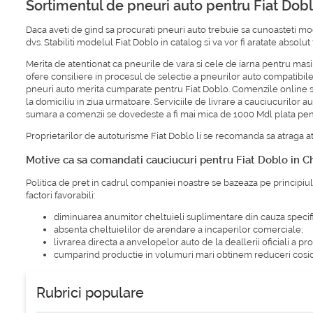
Sortimentul de pneuri auto pentru Fiat Dob
Daca aveti de gind sa procurati pneuri auto trebuie sa cunoasteti mod
dvs. Stabiliti modelul Fiat Doblo in catalog si va vor fi aratate absolu
Merita de atentionat ca pneurile de vara si cele de iarna pentru mas
ofere consiliere in procesul de selectie a pneurilor auto compatibile
pneuri auto merita cumparate pentru Fiat Doblo. Comenzile online sau 
la domiciliu in ziua urmatoare. Serviciile de livrare a cauciucurilor 
sumara a comenzii se dovedeste a fi mai mica de 1000 Mdl plata pentru 
Proprietarilor de autoturisme Fiat Doblo li se recomanda sa atraga at
Motive ca sa comandati cauciucuri pentru Fiat Doblo in C
Politica de pret in cadrul companiei noastre se bazeaza pe principiul
factori favorabili:
diminuarea anumitor cheltuieli suplimentare din cauza speci
absenta cheltuielilor de arendare a incaperilor comerciale;
livrarea directa a anvelopelor auto de la deallerii oficiali a pr
cumparind productie in volumuri mari obtinem reduceri cosid
Rubrici populare