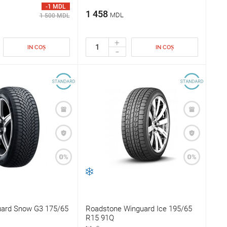
-1 MDL
1 458
MDL
1 500 MDL
+
IN COȘ
IN COȘ
-
ard Snow G3 175/65
Roadstone Winguard Ice 195/65
R15 91Q