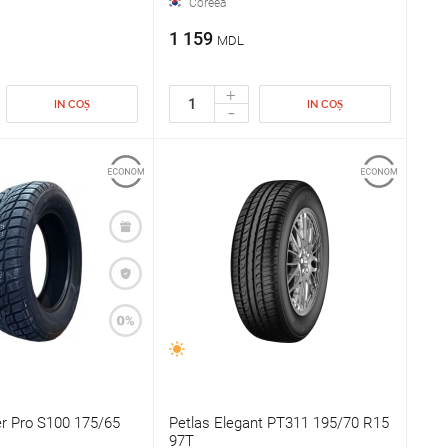
Coreea
1 159
MDL
+
IN COȘ
IN COȘ
-
er Pro S100 175/65
Petlas Elegant PT311 195/70 R15
97T