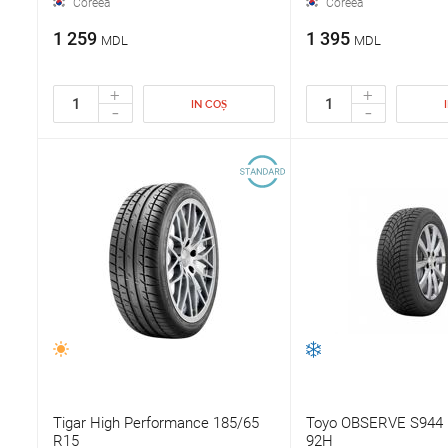
Coreea
Coreea
1 259
1 395
MDL
MDL
+
+
IN COȘ
-
-
Tigar High Performance 185/65
Toyo OBSERVE S944 
R15
92H