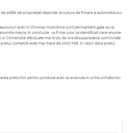
 de astfel de proprietati depinde structura de frinare a automobilului
cauciucuri auto in Chisinau Autoshina sunt permantent gata sa va
numita marca. In concluzie, va fi mai usor sa identificati care anume
i zi. Comenzile efectuate mai tirziu de ora douasprezece sunt livrate
are pretul comenzii este mai mare de 1000 Mdl. In cazul daca pretul
inuarea preturilor pentru produse auto se executa in urma urmatorilor