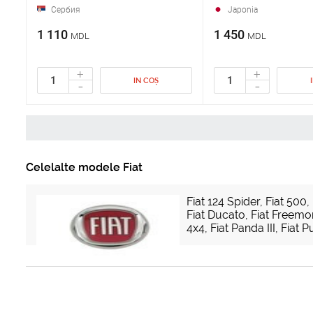
Сербия
Japonia
1 110
1 450
MDL
MDL
+
+
IN COȘ
-
-
Celelalte modele Fiat
Fiat 124 Spider
,
Fiat 500
,
Fiat Ducato
,
Fiat Freemo
4x4
,
Fiat Panda III
,
Fiat P