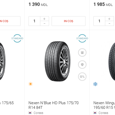
1 390
1 985
MDL
MDL
+
+
IN COȘ
IN COȘ
-
-
s 175/65
Nexen N'Blue HD Plus 175/70
Nexen Wingu
R14 84T
195/60 R15 
Coreea
Coreea