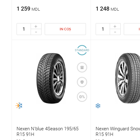
1 259
1 248
MDL
MDL
+
+
IN COȘ
-
-
Nexen N'blue 4Season 195/65
Nexen Winguard Sno
R15 91H
R15 91H