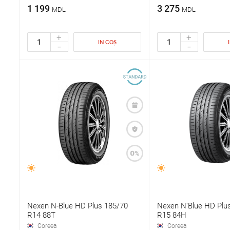
1 199
3 275
MDL
MDL
+
+
IN COȘ
-
-
Nexen N-Blue HD Plus 185/70
Nexen N'Blue HD Plu
R14 88T
R15 84H
Coreea
Coreea