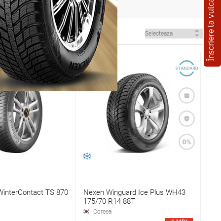
Înscriere la vulcanizare
WinterContact TS 870
Nexen Winguard Ice Plus WH43
175/70 R14 88T
Coreea