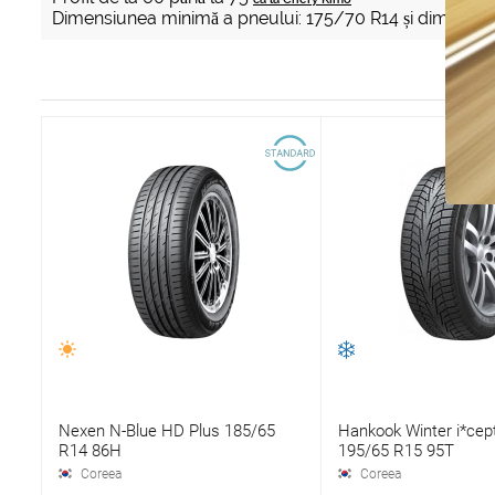
Dimensiunea minimă a pneului: 175/70 R14 și dimensi
Nexen N-Blue HD Plus 185/65
Hankook Winter i*cep
R14 86H
195/65 R15 95T
Coreea
Coreea