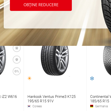
unea maximă a cauciucului: 195/60 R15
OBȚINE REDUCERE
ca la Isuzu I290
t iZ2 W616
Hankook Ventus Prime3 K125
Continental 
195/65 R15 91V
185/65 R15
Coreea
Germania