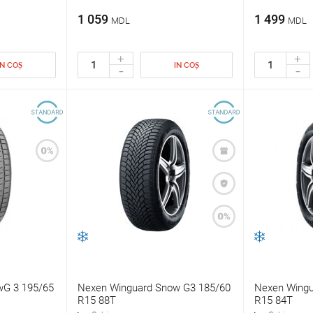
1 059
1 499
MDL
MDL
+
+
IN COȘ
IN COȘ
-
-
wG 3 195/65
Nexen Winguard Snow G3 185/60
Nexen Wingu
R15 88T
R15 84T