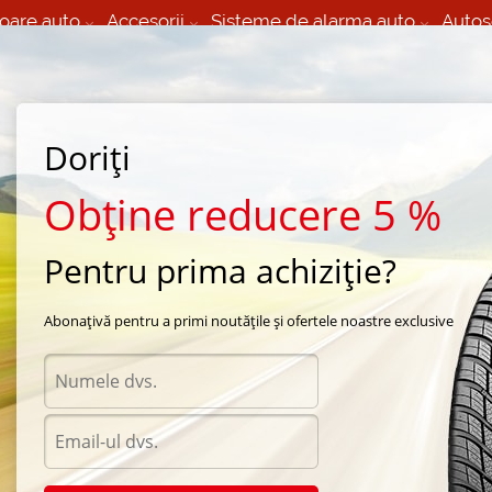
oare auto
Accesorii
Sisteme de alarma auto
Autos
60 066 000
+373 60 608 000
izare Mobila 24/7 non
Service auto in Chisinau
 toate regiunile
(L-V) 9:00 - 19:00
(Sî) 09:00-19:00
Strada Calea Basarabiei 44
Doriți
Obține reducere 5 %
Pentru prima achiziție?
ntru Fiat Dob
Abonațivă pentru a primi noutățile și ofertele noastre exclusive