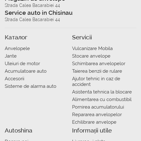
Strada Calea Basarabiei 44
Service auto in Chisinau
Strada Calea Basarabiei 44
Каталог
Servicii
Anvelopele
Vulcanizare Mobila
Jante
Stocare anvelope
Uleiuri de motor
Schimbarea anvelopelor
Acumulatoare auto
Taierea benzii de rulare
Accesorii
Ajutor tehnic in caz de
accident
Sisteme de alarma auto
Asistenta tehnica la blocare
Alimentarea cu combustibil
Pornirea acumulatorului
Repararea anvelopelor
Echilibrare anvelope
Autoshina
Informații utile