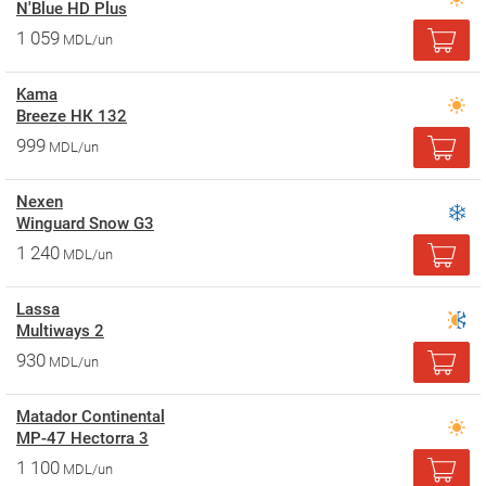
N'Blue HD Plus
1 059
MDL/un
Kama
Breeze НК 132
999
MDL/un
Nexen
Winguard Snow G3
1 240
MDL/un
Lassa
Multiways 2
930
MDL/un
Matador Continental
MP-47 Hectorra 3
1 100
MDL/un