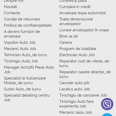
Despre noi
Livrarea şi plata
Noutati
Сumpăra in credit
Contacte
Anvelope dupa automobil
Condiții de returnare
Toate dimensiunile
anvelopelor
Politica de confidențialitate
Livrare anvelopelor în orașe
A deveni furnizor de
anvelope
Bine sa stii
Vopsitor Auto Job
Cariera
Mecanic Auto Job
Program de loialitate
Tehnician Auto_de lucru
Electrician Auto Job
Tinichigiu Auto Job
Reparator cutii de viteze_de
lucru
Manager Achizitii Piese Auto
Job
Reparator casete directie_de
lucru
Specialist la Vulcanizare
Mobila_de lucru
Carosier auto job
Sudor Auto_de lucru
Lacatus auto Job
Specialist detailing centru
Tinichigiu de caroserie Job
Job
Tinichigiu Auto fara
experienta Job
Mecanic sasiu Job