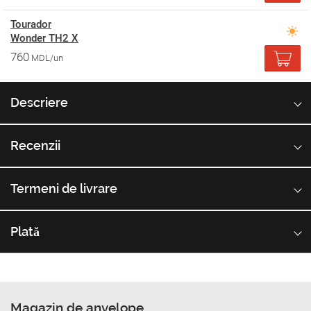
Tourador
Wonder TH2 X
760
MDL/un
Descriere
Recenzii
Termeni de livrare
Plată
Magazin de anvelope