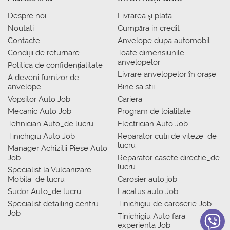
Despre noi
Livrarea şi plata
Noutati
Сumpăra in credit
Contacte
Anvelope dupa automobil
Condiții de returnare
Toate dimensiunile
anvelopelor
Politica de confidențialitate
Livrare anvelopelor în orașe
A deveni furnizor de
anvelope
Bine sa stii
Vopsitor Auto Job
Cariera
Mecanic Auto Job
Program de loialitate
Tehnician Auto_de lucru
Electrician Auto Job
Tinichigiu Auto Job
Reparator cutii de viteze_de
lucru
Manager Achizitii Piese Auto
Job
Reparator casete directie_de
lucru
Specialist la Vulcanizare
Mobila_de lucru
Carosier auto job
Sudor Auto_de lucru
Lacatus auto Job
Specialist detailing centru
Tinichigiu de caroserie Job
Job
Tinichigiu Auto fara
experienta Job