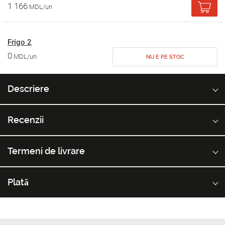
1 166
MDL/un
Frigo 2
0
MDL/un
NU E PE STOC
Descriere
Recenzii
Termeni de livrare
Plată