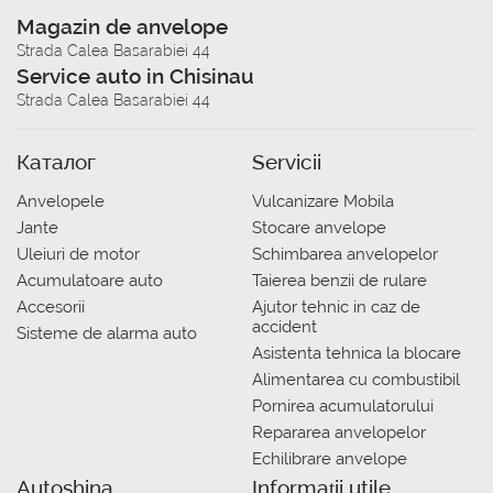
Magazin de anvelope
Strada Calea Basarabiei 44
Service auto in Chisinau
Strada Calea Basarabiei 44
Каталог
Servicii
Anvelopele
Vulcanizare Mobila
Jante
Stocare anvelope
Uleiuri de motor
Schimbarea anvelopelor
Acumulatoare auto
Taierea benzii de rulare
Accesorii
Ajutor tehnic in caz de
accident
Sisteme de alarma auto
Asistenta tehnica la blocare
Alimentarea cu combustibil
Pornirea acumulatorului
Repararea anvelopelor
Echilibrare anvelope
Autoshina
Informații utile