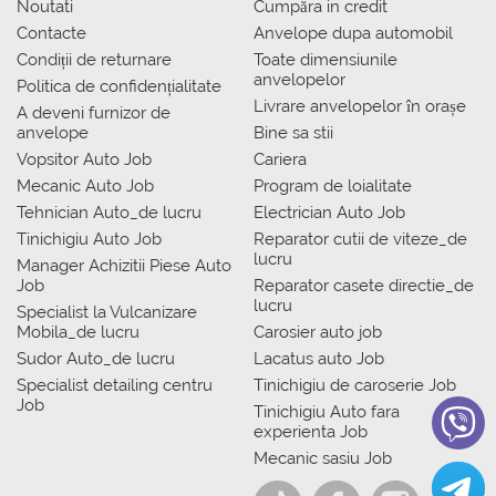
Noutati
Сumpăra in credit
Contacte
Anvelope dupa automobil
Condiții de returnare
Toate dimensiunile
anvelopelor
Politica de confidențialitate
Livrare anvelopelor în orașe
A deveni furnizor de
anvelope
Bine sa stii
Vopsitor Auto Job
Cariera
Mecanic Auto Job
Program de loialitate
Tehnician Auto_de lucru
Electrician Auto Job
Tinichigiu Auto Job
Reparator cutii de viteze_de
lucru
Manager Achizitii Piese Auto
Job
Reparator casete directie_de
lucru
Specialist la Vulcanizare
Mobila_de lucru
Carosier auto job
Sudor Auto_de lucru
Lacatus auto Job
Specialist detailing centru
Tinichigiu de caroserie Job
Job
Tinichigiu Auto fara
experienta Job
Mecanic sasiu Job