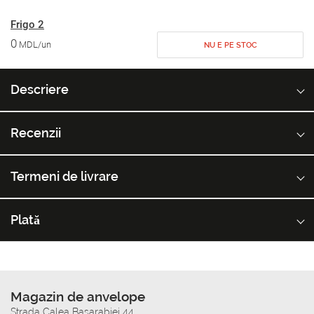
Frigo 2
0
MDL/un
NU E PE STOC
Descriere
Recenzii
Termeni de livrare
Plată
Magazin de anvelope
Strada Calea Basarabiei 44