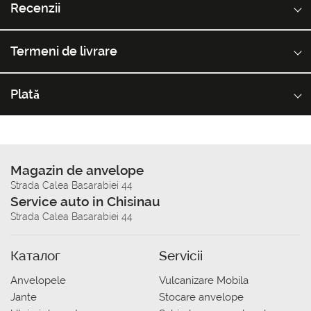
Recenzii
Termeni de livrare
Plată
Magazin de anvelope
Strada Calea Basarabiei 44
Service auto in Chisinau
Strada Calea Basarabiei 44
Каталог
Servicii
Anvelopele
Vulcanizare Mobila
Jante
Stocare anvelope