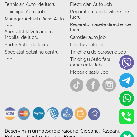
Tehnician Auto_de lucru
Electrician Auto Job
Tinichigiu Auto Job
Reparator cutii de viteze_de
lucru
Manager Achizitii Piese Auto
Job
Reparator casete directie_de
lucru
Specialist la Vulcanizare
Mobila_de lucru
Carosier auto job
Sudor Auto_de lucru
Lacatus auto Job
Specialist detailing centru
Tinichigiu de caroserie Job
Job
Tinichigiu Auto fara
experienta Job
Mecanic sasiu Job
Deservim in urmatoarele raioane: Ciocana, Rascani,
Botanica, Centru, Sculeni, Buiucani