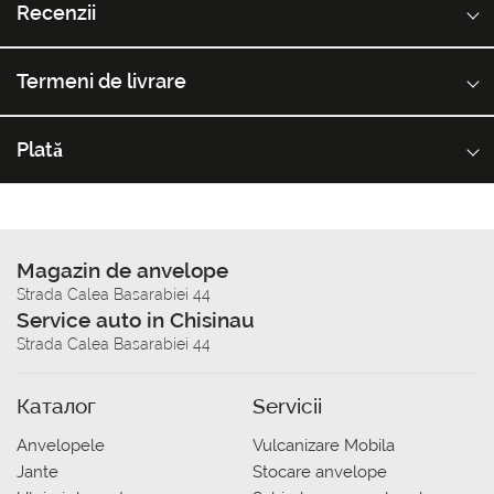
Recenzii
Termeni de livrare
Plată
Magazin de anvelope
Strada Calea Basarabiei 44
Service auto in Chisinau
Strada Calea Basarabiei 44
Каталог
Servicii
Anvelopele
Vulcanizare Mobila
Jante
Stocare anvelope