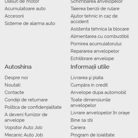
Uleiuri de motor
Schimbarea anvelopelor
Acumulatoare auto
Taierea benzii de rulare
Accesorii
Ajutor tehnic in caz de
accident
Sisteme de alarma auto
Asistenta tehnica la blocare
Alimentarea cu combustibil
Pornirea acumulatorului
Repararea anvelopelor
Echilibrare anvelope
Autoshina
Informații utile
Despre noi
Livrarea şi plata
Noutati
Сumpăra in credit
Contacte
Anvelope dupa automobil
Condiții de returnare
Toate dimensiunile
anvelopelor
Politica de confidențialitate
Livrare anvelopelor în orașe
A deveni furnizor de
anvelope
Bine sa stii
Vopsitor Auto Job
Cariera
Mecanic Auto Job
Program de loialitate