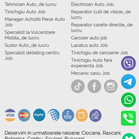
Tehnician Auto_de lucru
Electrician Auto Job
Tinichigiu Auto Job
Reparator cutii de viteze_de
lucru
Manager Achizitii Piese Auto
Job
Reparator casete directie_de
lucru
Specialist la Vulcanizare
Mobila_de lucru
Carosier auto job
Sudor Auto_de lucru
Lacatus auto Job
Specialist detailing centru
Tinichigiu de caroserie Job
Job
Tinichigiu Auto fara
experienta Job
Mecanic sasiu Job
Deservim in urmatoarele raioane: Ciocana, Rascani,
Botanica, Centru, Sculeni, Buiucani