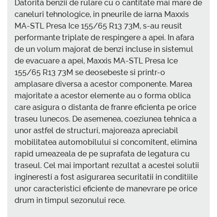
Datorita benzii de rulare cu o cantitate mai mare de
caneluri tehnologice, in pneurile de iarna Maxxis
MA-STL Presa Ice 155/65 R13 73M, s-au reusit
performante triplate de respingere a apei. In afara
de un volum majorat de benzi incluse in sistemul
de evacuare a apei, Maxxis MA-STL Presa Ice
155/65 R13 73M se deosebeste si printr-o
amplasare diversa a acestor componente. Marea
majoritate a acestor elemente au o forma oblica
care asigura o distanta de franre eficienta pe orice
traseu lunecos. De asemenea, coeziunea tehnica a
unor astfel de structuri, majoreaza apreciabil
mobilitatea automobilului si concomitent, elimina
rapid umeazeala de pe suprafata de legatura cu
traseul. Cel mai important rezultat a acestei solutii
ingineresti a fost asigurarea securitatii in conditiile
unor caracteristici eficiente de manevrare pe orice
drum in timpul sezonului rece.