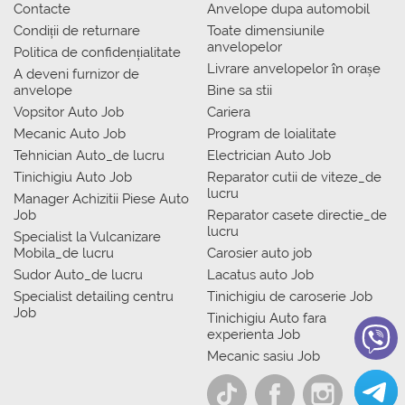
Contacte
Anvelope dupa automobil
Condiții de returnare
Toate dimensiunile
anvelopelor
Politica de confidențialitate
Livrare anvelopelor în orașe
A deveni furnizor de
anvelope
Bine sa stii
Vopsitor Auto Job
Cariera
Mecanic Auto Job
Program de loialitate
Tehnician Auto_de lucru
Electrician Auto Job
Tinichigiu Auto Job
Reparator cutii de viteze_de
lucru
Manager Achizitii Piese Auto
Job
Reparator casete directie_de
lucru
Specialist la Vulcanizare
Mobila_de lucru
Carosier auto job
Sudor Auto_de lucru
Lacatus auto Job
Specialist detailing centru
Tinichigiu de caroserie Job
Job
Tinichigiu Auto fara
experienta Job
Mecanic sasiu Job