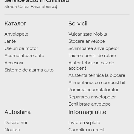
Strada Calea Basarabiei 44
Каталог
Servicii
Anvelopele
Vulcanizare Mobila
Jante
Stocare anvelope
Uleiuri de motor
Schimbarea anvelopelor
Acumulatoare auto
Taierea benzii de rulare
Accesorii
Ajutor tehnic in caz de
accident
Sisteme de alarma auto
Asistenta tehnica la blocare
Alimentarea cu combustibil
Pornirea acumulatorului
Repararea anvelopelor
Echilibrare anvelope
Autoshina
Informații utile
Despre noi
Livrarea şi plata
Noutati
Сumpăra in credit