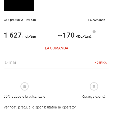
Cod produs: AT-191548
La comandă
1 627
~170
mdl/1шт
MDL/lună
LA COMANDA
NOTIFICA
20% reducere la vulcanizare
Garanție extinsă
verificati pretul si disponibilitatea la operator