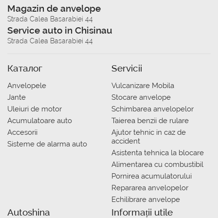
Magazin de anvelope
Strada Calea Basarabiei 44
Service auto in Chisinau
Strada Calea Basarabiei 44
Каталог
Servicii
Anvelopele
Vulcanizare Mobila
Jante
Stocare anvelope
Uleiuri de motor
Schimbarea anvelopelor
Acumulatoare auto
Taierea benzii de rulare
Accesorii
Ajutor tehnic in caz de
accident
Sisteme de alarma auto
Asistenta tehnica la blocare
Alimentarea cu combustibil
Pornirea acumulatorului
Repararea anvelopelor
Echilibrare anvelope
Autoshina
Informații utile