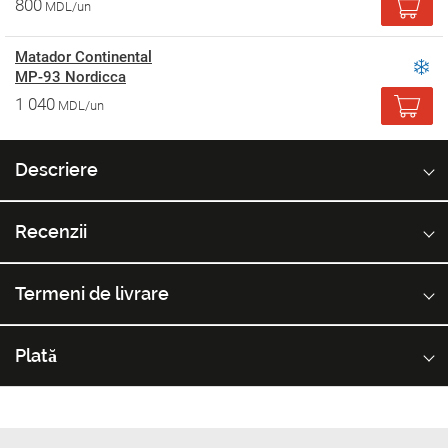
800
MDL/un
Matador Continental
MP-93 Nordicca
1 040
MDL/un
Descriere
Recenzii
Termeni de livrare
Plată