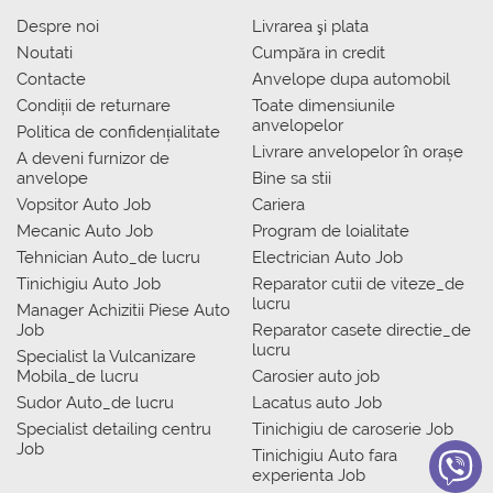
Despre noi
Livrarea şi plata
Noutati
Сumpăra in credit
Contacte
Anvelope dupa automobil
Condiții de returnare
Toate dimensiunile
anvelopelor
Politica de confidențialitate
Livrare anvelopelor în orașe
A deveni furnizor de
anvelope
Bine sa stii
Vopsitor Auto Job
Cariera
Mecanic Auto Job
Program de loialitate
Tehnician Auto_de lucru
Electrician Auto Job
Tinichigiu Auto Job
Reparator cutii de viteze_de
lucru
Manager Achizitii Piese Auto
Job
Reparator casete directie_de
lucru
Specialist la Vulcanizare
Mobila_de lucru
Carosier auto job
Sudor Auto_de lucru
Lacatus auto Job
Specialist detailing centru
Tinichigiu de caroserie Job
Job
Tinichigiu Auto fara
experienta Job