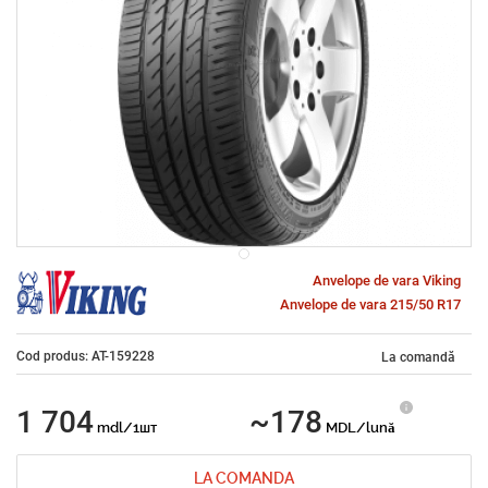
Anvelope de vara Viking
Anvelope de vara 215/50 R17
Cod produs: AT-159228
La comandă
1 704
~178
mdl/1шт
MDL/lună
LA COMANDA