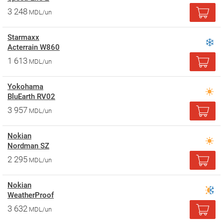
3 248
MDL/un
Starmaxx
Acterrain W860
1 613
MDL/un
Yokohama
BluEarth RV02
3 957
MDL/un
Nokian
Nordman SZ
2 295
MDL/un
Nokian
WeatherProof
3 632
MDL/un