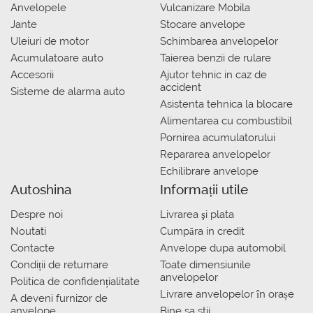
Anvelopele
Vulcanizare Mobila
Jante
Stocare anvelope
Uleiuri de motor
Schimbarea anvelopelor
Acumulatoare auto
Taierea benzii de rulare
Accesorii
Ajutor tehnic in caz de
accident
Sisteme de alarma auto
Asistenta tehnica la blocare
Alimentarea cu combustibil
Pornirea acumulatorului
Repararea anvelopelor
Echilibrare anvelope
Autoshina
Informații utile
Despre noi
Livrarea şi plata
Noutati
Сumpăra in credit
Contacte
Anvelope dupa automobil
Condiții de returnare
Toate dimensiunile
anvelopelor
Politica de confidențialitate
Livrare anvelopelor în orașe
A deveni furnizor de
anvelope
Bine sa stii