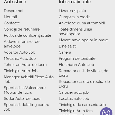
Autoshina
Informații utile
Despre noi
Livrarea şi plata
Noutati
Сumpăra in credit
Contacte
Anvelope dupa automobil
Condiții de returnare
Toate dimensiunile
anvelopelor
Politica de confidențialitate
Livrare anvelopelor în orașe
A deveni furnizor de
anvelope
Bine sa stii
Vopsitor Auto Job
Cariera
Mecanic Auto Job
Program de loialitate
Tehnician Auto_de lucru
Electrician Auto Job
Tinichigiu Auto Job
Reparator cutii de viteze_de
lucru
Manager Achizitii Piese Auto
Job
Reparator casete directie_de
lucru
Specialist la Vulcanizare
Mobila_de lucru
Carosier auto job
Sudor Auto_de lucru
Lacatus auto Job
Specialist detailing centru
Tinichigiu de caroserie Job
Job
Tinichigiu Auto fara