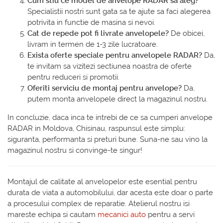
Cum stiu ce model de anvelope RADAR sa aleg?
Specialistii nostri sunt gata sa te ajute sa faci alegerea
potrivita in functie de masina si nevoi.
Cat de repede pot fi livrate anvelopele?
De obicei,
livram in termen de 1-3 zile lucratoare.
Exista oferte speciale pentru anvelopele RADAR?
Da,
te invitam sa vizitezi sectiunea noastra de oferte
pentru reduceri si promotii.
Oferiti serviciu de montaj pentru anvelope?
Da,
putem monta anvelopele direct la magazinul nostru.
In concluzie, daca inca te intrebi de ce sa cumperi anvelope
RADAR in Moldova, Chisinau, raspunsul este simplu:
siguranta, performanta si preturi bune. Suna-ne sau vino la
magazinul nostru si convinge-te singur!
Montajul de calitate al anvelopelor este esential pentru
durata de viata a automobilului, dar acesta este doar o parte
a procesului complex de reparatie. Atelierul nostru isi
mareste echipa si cautam
mecanici auto
pentru a servi