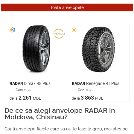
Toate anvelopele
RADAR
Dimax R8 Plus
RADAR
Renegade RT Plus
Сингапур
Сингапур
2 261
3 863
de la
MDL
de la
MDL
De ce sa alegi anvelope RADAR in
Moldova, Chisinau?
Cauti anvelope fiabile care sa nu te lase la greu, mai ales pe