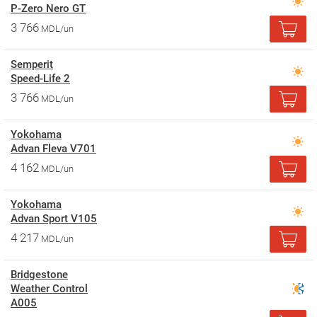
P-Zero Nero GT
3 766
MDL/un
Semperit
Speed-Life 2
3 766
MDL/un
Yokohama
Advan Fleva V701
4 162
MDL/un
Yokohama
Advan Sport V105
4 217
MDL/un
Bridgestone
Weather Control
A005