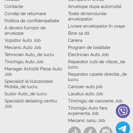
Contacte
Anvelope dupa automobil
Condiții de returnare
Toate dimensiunile
anvelopelor
Politica de confidențialitate
Livrare anvelopelor în orașe
A deveni furnizor de
anvelope
Bine sa stii
Vopsitor Auto Job
Cariera
Mecanic Auto Job
Program de loialitate
Tehnician Auto_de lucru
Electrician Auto Job
Tinichigiu Auto Job
Reparator cutii de viteze_de
lucru
Manager Achizitii Piese Auto
Job
Reparator casete directie_de
lucru
Specialist la Vulcanizare
Mobila_de lucru
Carosier auto job
Sudor Auto_de lucru
Lacatus auto Job
Specialist detailing centru
Tinichigiu de caroserie Job
Job
Tinichigiu Auto fara
experienta Job
Mecanic sasiu Job