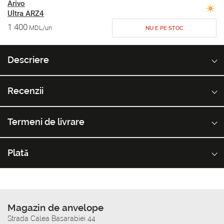
Arivo
Ultra ARZ4
1 400
MDL/un
NU E PE STOC
Descriere
Recenzii
Termeni de livrare
Plată
Magazin de anvelope
Strada Calea Basarabiei 44