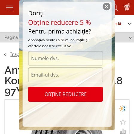
0
Doriți
Obține reducere 5 %
Contactați-ne
Serviciu de comandă
Pentru prima achiziție?
Pagina principală
/
Kormoran U 245/40 R18 97Y
Abonațivă pentru a primi noutățile și
ofertele noastre exclusive
Înapoi
Anvelope all season
Kormoran U 245/40 R18
97Y
OBȚINE REDUCERE