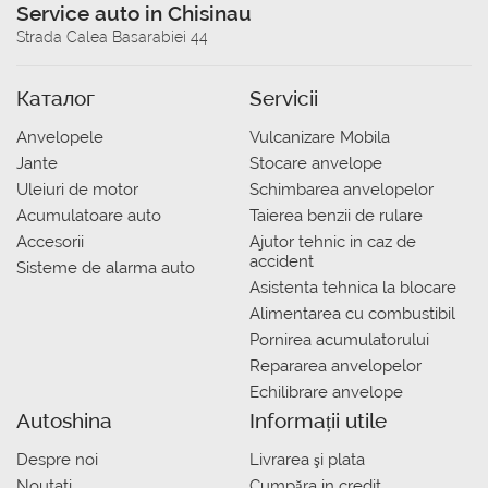
Service auto in Chisinau
Strada Calea Basarabiei 44
Каталог
Servicii
Anvelopele
Vulcanizare Mobila
Jante
Stocare anvelope
Uleiuri de motor
Schimbarea anvelopelor
Acumulatoare auto
Taierea benzii de rulare
Accesorii
Ajutor tehnic in caz de
accident
Sisteme de alarma auto
Asistenta tehnica la blocare
Alimentarea cu combustibil
Pornirea acumulatorului
Repararea anvelopelor
Echilibrare anvelope
Autoshina
Informații utile
Despre noi
Livrarea şi plata
Noutati
Сumpăra in credit