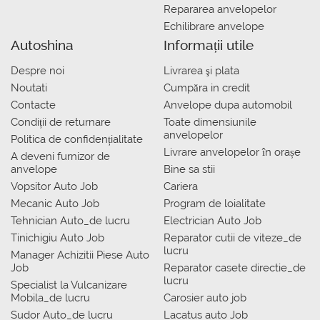
Repararea anvelopelor
Echilibrare anvelope
Autoshina
Informații utile
Despre noi
Livrarea şi plata
Noutati
Сumpăra in credit
Contacte
Anvelope dupa automobil
Condiții de returnare
Toate dimensiunile
anvelopelor
Politica de confidențialitate
Livrare anvelopelor în orașe
A deveni furnizor de
anvelope
Bine sa stii
Vopsitor Auto Job
Cariera
Mecanic Auto Job
Program de loialitate
Tehnician Auto_de lucru
Electrician Auto Job
Tinichigiu Auto Job
Reparator cutii de viteze_de
lucru
Manager Achizitii Piese Auto
Job
Reparator casete directie_de
lucru
Specialist la Vulcanizare
Mobila_de lucru
Carosier auto job
Sudor Auto_de lucru
Lacatus auto Job