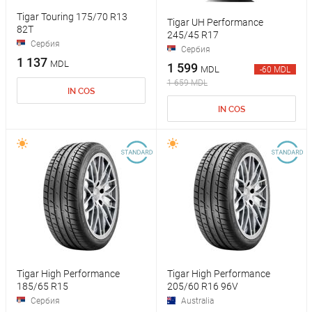
Tigar Touring 175/70 R13
Tigar UH Performance
82T
245/45 R17
Сербия
Сербия
1 137
MDL
1 599
MDL
-60 MDL
1 659 MDL
IN COS
IN COS
Tigar High Performance
Tigar High Performance
185/65 R15
205/60 R16 96V
Сербия
Australia