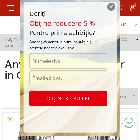
0
Doriți
Obține reducere 5 %
Contactați-ne
Serviciu de comandă
Pentru prima achiziție?
Pagina principală
/
Toate orașele
/
Ocnita
/
Anvelope de
Abonațivă pentru a primi noutățile și
vara Tigar in Ocnita
ofertele noastre exclusive
Anvelope de vara Tigar
in Ocnita
OBȚINE REDUCERE