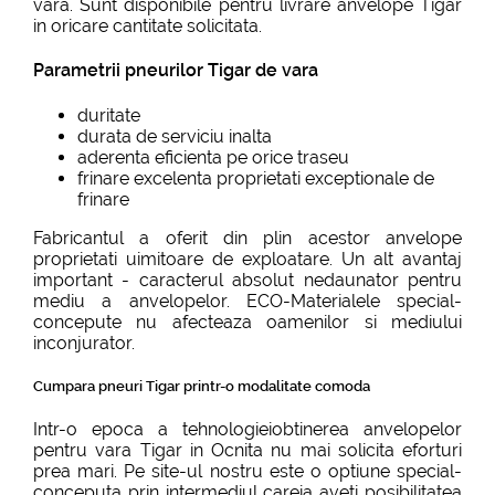
vara. Sunt disponibile pentru livrare anvelope Tigar
in oricare cantitate solicitata.
Parametrii pneurilor Tigar de vara
duritate
durata de serviciu inalta
aderenta eficienta pe orice traseu
frinare excelenta proprietati exceptionale de
frinare
Fabricantul a oferit din plin acestor anvelope
proprietati uimitoare de exploatare. Un alt avantaj
important - caracterul absolut nedaunator pentru
mediu a anvelopelor. ECO-Materialele special-
concepute nu afecteaza oamenilor si mediului
inconjurator.
Cumpara pneuri Tigar printr-o modalitate comoda
Intr-o epoca a tehnologieiobtinerea anvelopelor
pentru vara Tigar in Ocnita nu mai solicita eforturi
prea mari. Pe site-ul nostru este o optiune special-
conceputa prin intermediul careia aveti posibilitatea