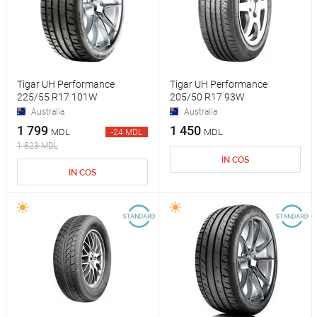
Tigar UH Performance
Tigar UH Performance
225/55 R17 101W
205/50 R17 93W
Australia
Australia
1 799
1 450
MDL
MDL
-24 MDL
1 823 MDL
IN COS
IN COS