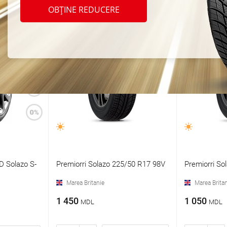
OBȚINE REDUCERE
D Solazo S-
Premiorri Solazo 225/50 R17 98V
Premiorri So
Marea Britanie
Marea Britan
1 450
1 050
MDL
MDL