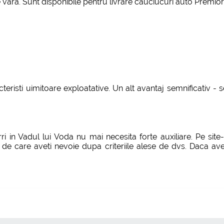
ara. Sunt disponibile pentru livrare cauciucuri auto Premiorri 
teristi uimitoare exploatative. Un alt avantaj semnificativ -
i in Vadul lui Voda nu mai necesita forte auxiliare. Pe site
le de care aveti nevoie dupa criteriile alese de dvs. Daca ave