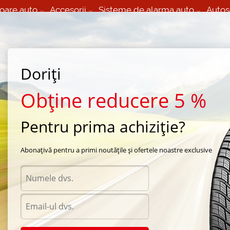
oare auto
Accesorii
Sisteme de alarma auto
Autos
60 066 000
+373 60 608 000
izare Mobila 24/7 non
Service auto in Chisinau
 toate regiunile
(L-V) 9:00 - 19:00
(Sî) 09:00-19:00
Strada Calea Basarabiei 44
Doriți
Obține reducere 5 %
Pentru prima achiziție?
n Vadul lui Voda
/
vara Premiorr
Abonațivă pentru a primi noutățile și ofertele noastre exclusive
da