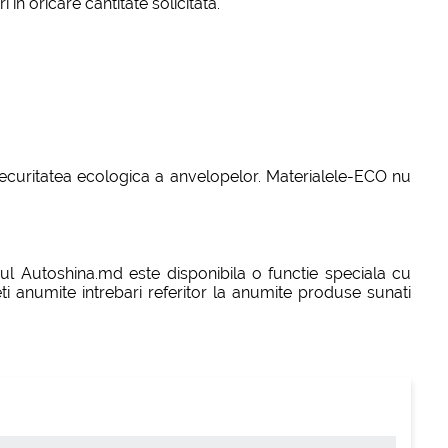
in oricare cantitate solicitata.
 securitatea ecologica a anvelopelor. Materialele-ECO nu
-ul Autoshina.md este disponibila o functie speciala cu
ti anumite intrebari referitor la anumite produse sunati