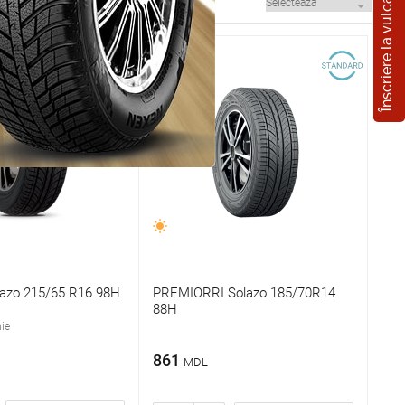
Înscriere la vulcanizare
lazo 215/65 R16 98H
PREMIORRI Solazo 185/70R14
88H
ie
861
MDL