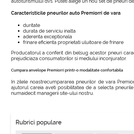
autoturismului dvs. Puteti alege un nou set de pneuri de v
Caracteristicile pneurilor auto Premiorri de vara
duritate
durata de serviciu inalta
aderenta exceptionala
frinare eficienta proprietati uluitoare de frinare
Producatorul a conferit din belsug acestor pneuri carac
prejudiciaza consumatorilor si mediului inconjurator.
Cumpara anvelope Premiorri printr-o modalitate confortabila
In zilele noastrecumpararea pneurilor de vara Premiorr
ajutorul careia aveti posibilitatea de a selecta pneuri
numaidecit managerii site-ului nostru.
Rubrici populare