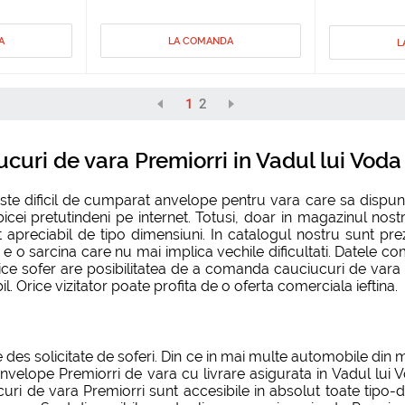
A
LA COMANDA
L
1
2
uri de vara Premiorri in Vadul lui Voda
ri este dificil de cumparat anvelope pentru vara care sa dis
cei pretutindeni pe internet. Totusi, doar in magazinul nostru
t apreciabil de tipo dimensiuni. In catalogul nostru sunt p
 sarcina care nu mai implica vechile dificultati. Datele compl
rice sofer are posibilitatea de a comanda cauciucuri de vara
il. Orice vizitator poate profita de o oferta comerciala ieftina.
e des solicitate de soferi. Din ce in mai multe automobile din
velope Premiorri de vara cu livrare asigurata in Vadul lui 
curi de vara Premiorri sunt accesibile in absolut toate tipo-d