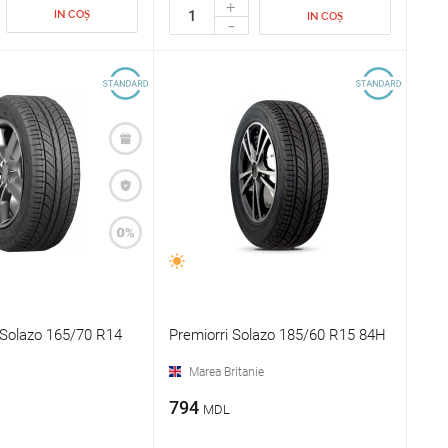
+
IN COȘ
IN COȘ
-
olazo 165/70 R14
Premiorri Solazo 185/60 R15 84H
Marea Britanie
794
MDL