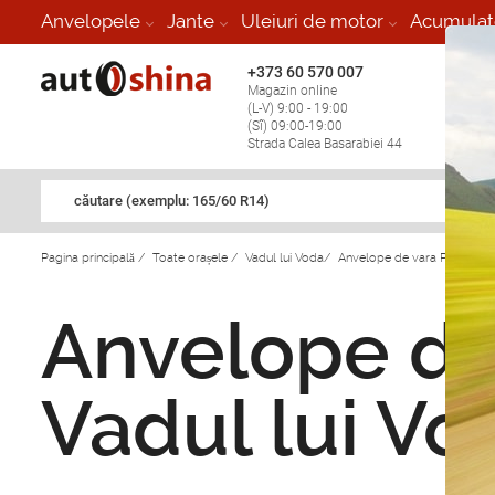
Anvelopele
Jante
Uleiuri de motor
Acumulat
+373 60 570 007
+373 
Magazin online
Vulcan
(L-V) 9:00 - 19:00
stop în
(Sî) 09:00-19:00
Strada Calea Basarabiei 44
căutare (exemplu: 165/60 R14)
Pagina principală
/
Toate orașele
/
Vadul lui Voda
/
Anvelope de vara Premiorri i
Anvelope de 
Vadul lui Vo