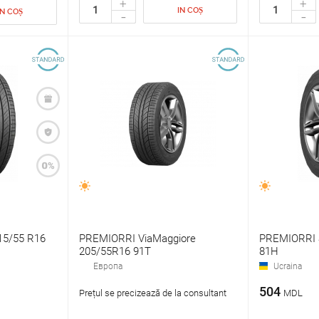
+
+
IN COȘ
-
-
IN COȘ
15/55 R16
PREMIORRI ViaMaggiore
PREMIORRI S
205/55R16 91Т
81H
Европа
Ucraina
504
Prețul se precizează de la consultant
MDL