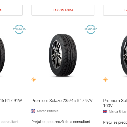
A
LA COMANDA
L
/45 R17 91W
Premiorri Solazo 235/45 R17 97V
Premiorri So
100V
Marea Britanie
Marea Britan
a consultant
Prețul se precizează de la consultant
Prețul se preci