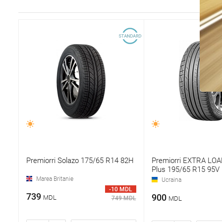
Premiorri Solazo 175/65 R14 82H
Premiorri EXTRA LOA
Plus 195/65 R15 95V
Marea Britanie
Ucraina
-10 MDL
739
900
MDL
749 MDL
MDL