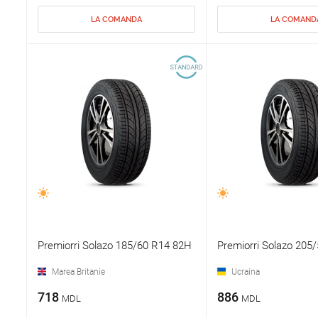
LA COMANDA
LA COMAND
Premiorri Solazo 185/60 R14 82H
Premiorri Solazo 205
Marea Britanie
Ucraina
718
886
MDL
MDL