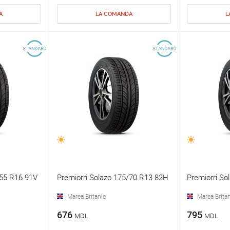
A
LA COMANDA
L
/55 R16 91V
Premiorri Solazo 175/70 R13 82H
Premiorri So
Marea Britanie
Marea Britan
676
795
MDL
MDL