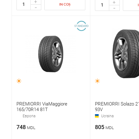
+
+
IN COȘ
-
-
PREMIORRI ViaMaggiore
PREMIORRI Solazo 2
165/70R14 81Т
93V
Европа
Ucraina
748
805
MDL
MDL