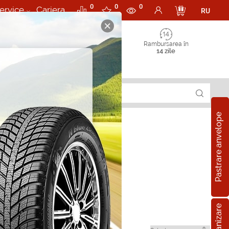
0
0
0
ervice
Cariera
RU
Rambursarea în
14 zile
Pastrare anvelope
i in