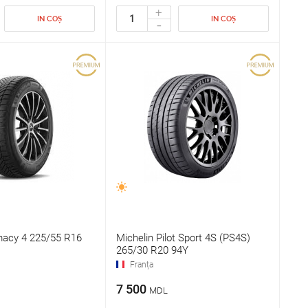
+
IN COȘ
IN COȘ
-
macy 4 225/55 R16
Michelin Pilot Sport 4S (PS4S)
265/30 R20 94Y
Franța
7 500
MDL