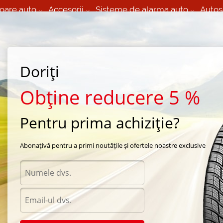
oare auto
Accesorii
Sisteme de alarma auto
Autos
60 066 000
+373 60 608 000
izare Mobila 24/7 non
Service auto in Chisinau
 toate regiunile
(L-V) 9:00 - 19:00
(Sî) 09:00-19:00
Strada Calea Basarabiei 44
Doriți
Obține reducere 5 %
Pentru prima achiziție?
/
vara Michelin
Abonațivă pentru a primi noutățile și ofertele noastre exclusive