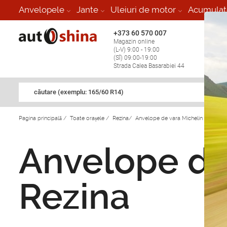
Anvelopele
Jante
Uleiuri de motor
Acumulat
+373 60 570 007
+373 
Magazin online
Vulcan
(L-V) 9:00 - 19:00
stop în
(Sî) 09:00-19:00
Strada Calea Basarabiei 44
căutare (exemplu: 165/60 R14)
Pagina principală
/
Toate orașele
/
Rezina
/
Anvelope de vara Michelin in Rezina
Anvelope de 
Rezina