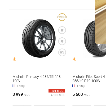
Michelin Primacy 4 235/55 R18
Michelin Pilot Sport 4
100V
255/40 R19 100W
Franța
Franța
-101 MDL
3 999
5 600
MDL
MDL
4 100 MDL