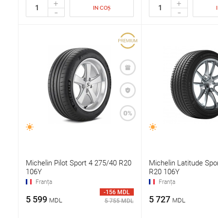
+
+
IN COȘ
-
-
Michelin Pilot Sport 4 275/40 R20
Michelin Latitude Spo
106Y
R20 106Y
Franța
Franța
-156 MDL
5 599
5 727
MDL
MDL
5 755 MDL