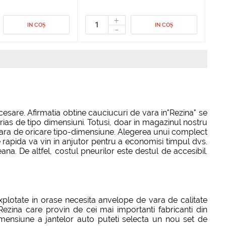
+
IN COȘ
IN COȘ
-
sare. Afirmatia obtine cauciucuri de vara in"Rezina" se
ias de tipo dimensiuni. Totusi, doar in magazinul nostru
 vara de oricare tipo-dimensiune. Alegerea unui complect
re rapida va vin in anjutor pentru a economisi timpul dvs.
. De altfel, costul pneurilor este destul de accesibil.
xplotate in orase necesita anvelope de vara de calitate
Rezina care provin de cei mai importanti fabricanti din
dimensiune a jantelor auto puteti selecta un nou set de