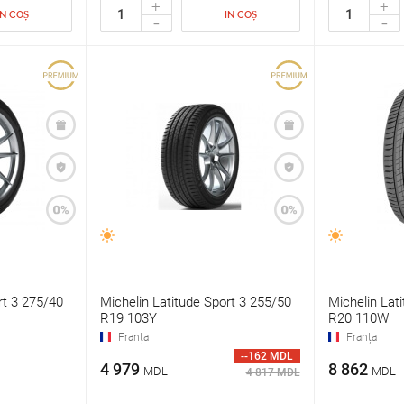
+
+
IN COȘ
IN COȘ
-
-
rt 3 275/40
Michelin Latitude Sport 3 255/50
Michelin Lat
R19 103Y
R20 110W
Franța
Franța
--162 MDL
4 979
8 862
MDL
MDL
4 817 MDL