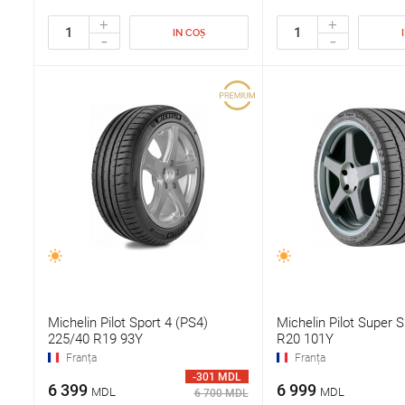
+
+
IN COȘ
-
-
Michelin Pilot Sport 4 (PS4)
Michelin Pilot Super 
225/40 R19 93Y
R20 101Y
Franța
Franța
-301 MDL
6 399
6 999
MDL
MDL
6 700 MDL