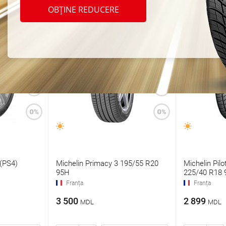
OBȚINE REDUCERE
 (PS4)
Michelin Primacy 3 195/55 R20
Michelin Pilo
95H
225/40 R18 
Franța
Franța
3 500
2 899
MDL
MDL