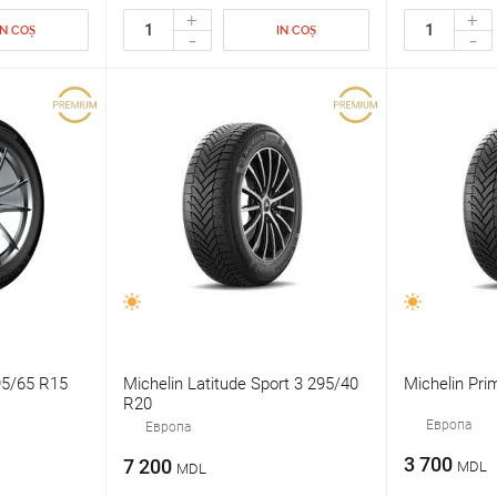
+
+
IN COȘ
IN COȘ
-
-
95/65 R15
Michelin Latitude Sport 3 295/40
Michelin Pri
R20
Европа
Европа
3 700
7 200
MDL
MDL