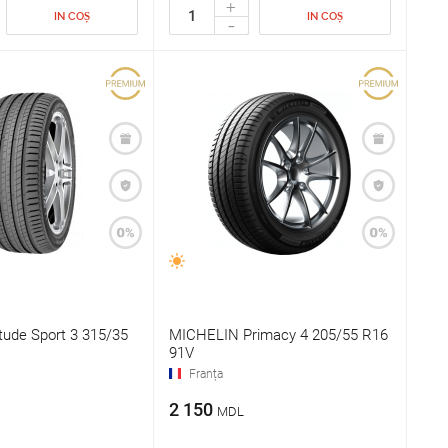
+
IN COȘ
IN COȘ
-
itude Sport 3 315/35
MICHELIN Primacy 4 205/55 R16
91V
Franța
2 150
MDL