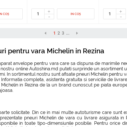
+
+
IN COȘ
IN COȘ
-
-
1
2
3
...
ri pentru vara Michelin in Rezina
mparat anvelope pentru vara care sa dispuna de marimile nece
 nostru online Autoshina.md puteti surprinde un asortiment ur
imi. In sortimentul nostru sunt afisate pneuri Michelin pentru
. Informatia completa, asistenta gratuita si serviciile de livra
chelin in Rezina de la un brand cunoscut pe piata europeana
ajoasa.
rte solicitate. Din ce in mai multe autoturisme care sunt e
prezentate pneuri Michelin de vara cu livrare asigurata in 
sponibile in toate tipo-dimensiunile posibile. Pentru orice 