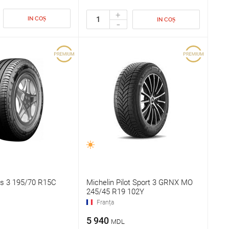
+
IN COȘ
IN COȘ
-
lis 3 195/70 R15C
Michelin Pilot Sport 3 GRNX MO
245/45 R19 102Y
Franța
5 940
MDL