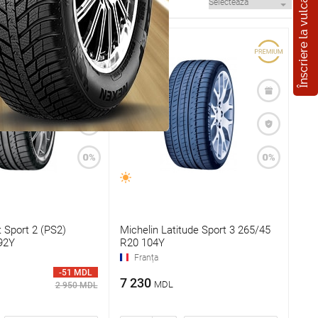
Înscriere la vulcanizare
t Sport 2 (PS2)
Michelin Latitude Sport 3 265/45
92Y
R20 104Y
Franța
-51 MDL
7 230
MDL
2 950 MDL