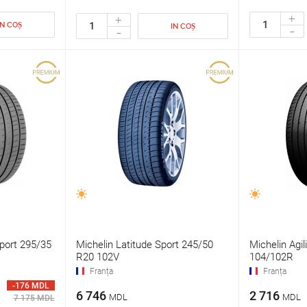
+
+
IN COȘ
-
IN COȘ
-
Sport 295/35
Michelin Latitude Sport 245/50
Michelin Agi
R20 102V
104/102R
Franța
Franța
-176 MDL
6 746
2 716
MDL
MDL
7 175 MDL