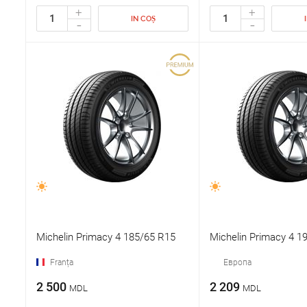
+
+
IN COȘ
-
-
Michelin Primacy 4 185/65 R15
Michelin Primacy 4 1
Franța
Европа
2 500
2 209
MDL
MDL