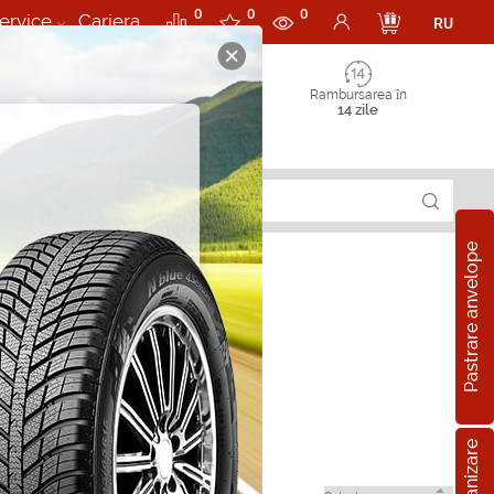
0
0
0
ervice
Cariera
RU
Rambursarea în
14 zile
Pastrare anvelope
 in