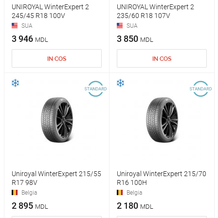
UNIROYAL WinterExpert 2
UNIROYAL WinterExpert 2
245/45 R18 100V
235/60 R18 107V
SUA
SUA
3 946
3 850
MDL
MDL
IN COS
IN COS
Uniroyal WinterExpert 215/55
Uniroyal WinterExpert 215/70
R17 98V
R16 100H
Belgia
Belgia
2 895
2 180
MDL
MDL