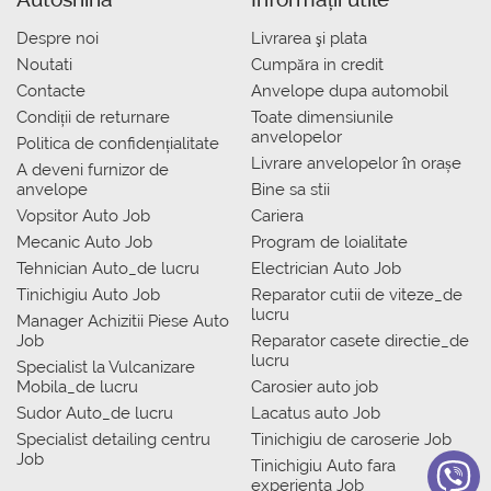
Despre noi
Livrarea şi plata
Noutati
Сumpăra in credit
Contacte
Anvelope dupa automobil
Condiții de returnare
Toate dimensiunile
anvelopelor
Politica de confidențialitate
Livrare anvelopelor în orașe
A deveni furnizor de
anvelope
Bine sa stii
Vopsitor Auto Job
Cariera
Mecanic Auto Job
Program de loialitate
Tehnician Auto_de lucru
Electrician Auto Job
Tinichigiu Auto Job
Reparator cutii de viteze_de
lucru
Manager Achizitii Piese Auto
Job
Reparator casete directie_de
lucru
Specialist la Vulcanizare
Mobila_de lucru
Carosier auto job
Sudor Auto_de lucru
Lacatus auto Job
Specialist detailing centru
Tinichigiu de caroserie Job
Job
Tinichigiu Auto fara
experienta Job