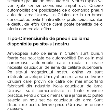
serviciile gratuite de consultare si livrarea rapida va
vor ajuta ca sa economisi timpul dvs. Oricare
automobilist are posibilitatea de a comanda pneuri
auto de iarna Uniroyal in Criuleni de la un brand
cunoscut pe piata. Printre altele, pretul cauciucurilor
e destul de ieftin. Orice client poate beneficia de o
oferta comerciala ieftina.
Tipo-Dimensiunile de pneuri de iarna
disponibile pe site-ul nostru
Anvelopele auto de iarna in Criuleni sunt bunuri
foarte des solicitate de automobilisti. Din ce in mai
numeroase automobile care circula in orase
necesita cauciucuri de iarna de calitate superioara.
Pe site-ul magazinului nostru online va sunt
infatisate anvelope Uniroyal pentru iarna cu livrare
Criuleni care provin de catre cei mai importanti
fabricanti din industrie. Noile cauciucuri de iarna
Uniroyal sunt comercializate in toate marimile
practice. Pentru orice dimensiune a jantei auto puteti
selecta un nou set de cauciucuri de iarna. Sunt
disponibile pentru livrare pneuri Uniroyal in oricare
cantitate.