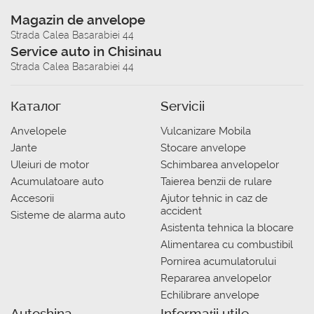
Magazin de anvelope
Strada Calea Basarabiei 44
Service auto in Chisinau
Strada Calea Basarabiei 44
Каталог
Servicii
Anvelopele
Vulcanizare Mobila
Jante
Stocare anvelope
Uleiuri de motor
Schimbarea anvelopelor
Acumulatoare auto
Taierea benzii de rulare
Accesorii
Ajutor tehnic in caz de
accident
Sisteme de alarma auto
Asistenta tehnica la blocare
Alimentarea cu combustibil
Pornirea acumulatorului
Repararea anvelopelor
Echilibrare anvelope
Autoshina
Informații utile