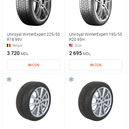
Uniroyal WinterExpert 225/50
Uniroyal WinterExpert 195/55
R18 99V
R20 95H
Belgia
SUA
3 720
2 695
MDL
MDL
IN COS
IN COS