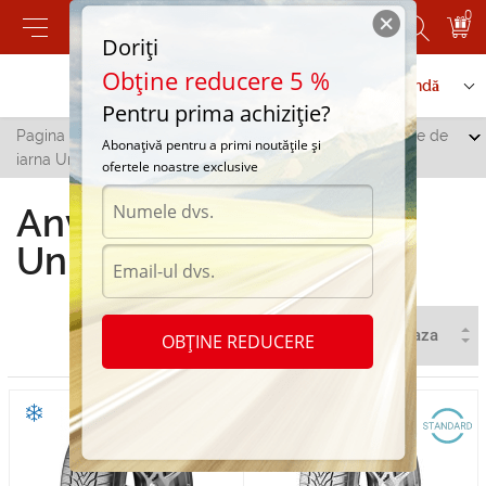
0
Doriți
Obține reducere 5 %
Contactați-ne
Serviciu de comandă
Pentru prima achiziție?
Pagina principală
/
Toate orașele
/
Criuleni
/
Anvelope de
Abonațivă pentru a primi noutățile și
iarna Uniroyal in Criuleni
ofertele noastre exclusive
Anvelope de iarna
Uniroyal in Criuleni
OBȚINE REDUCERE