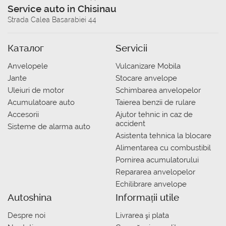
Service auto in Chisinau
Strada Calea Basarabiei 44
Каталог
Servicii
Anvelopele
Vulcanizare Mobila
Jante
Stocare anvelope
Uleiuri de motor
Schimbarea anvelopelor
Acumulatoare auto
Taierea benzii de rulare
Accesorii
Ajutor tehnic in caz de
accident
Sisteme de alarma auto
Asistenta tehnica la blocare
Alimentarea cu combustibil
Pornirea acumulatorului
Repararea anvelopelor
Echilibrare anvelope
Autoshina
Informații utile
Despre noi
Livrarea şi plata