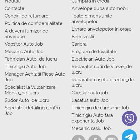
Noutati
Сumpăra in credit
Contacte
Anvelope dupa automobil
Condiții de returnare
Toate dimensiunile
anvelopelor
Politica de confidențialitate
Livrare anvelopelor în orașe
A deveni furnizor de
anvelope
Bine sa stii
Vopsitor Auto Job
Cariera
Mecanic Auto Job
Program de loialitate
Tehnician Auto_de lucru
Electrician Auto Job
Tinichigiu Auto Job
Reparator cutii de viteze_de
lucru
Manager Achizitii Piese Auto
Job
Reparator casete directie_de
lucru
Specialist la Vulcanizare
Mobila_de lucru
Carosier auto job
Sudor Auto_de lucru
Lacatus auto Job
Specialist detailing centru
Tinichigiu de caroserie Job
Job
Tinichigiu Auto fara
experienta Job
Mecanic sasiu Job