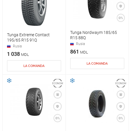
Tunga Nordwaym 185/65
Tunga Extreme Contact
R15 88Q
195/65 R15 91Q
Rusia
Rusia
861
MDL
1 038
MDL
LA COMANDA
LA COMANDA