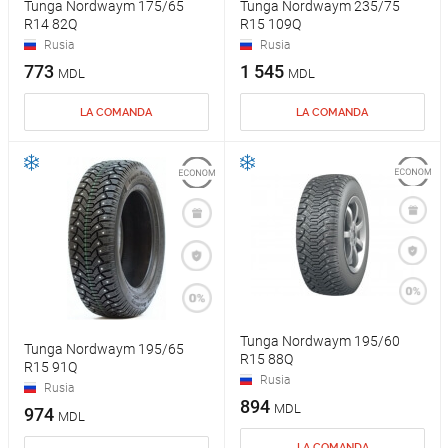
Tunga Nordwaym 175/65
Tunga Nordwaym 235/75
R14 82Q
R15 109Q
Rusia
Rusia
773
1 545
MDL
MDL
LA COMANDA
LA COMANDA
Tunga Nordwaym 195/60
Tunga Nordwaym 195/65
R15 88Q
R15 91Q
Rusia
Rusia
894
MDL
974
MDL
LA COMANDA