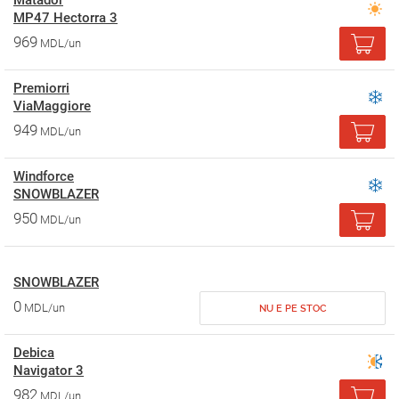
Matador
MP47 Hectorra 3
969
MDL/un
Premiorri
ViaMaggiore
949
MDL/un
Windforce
SNOWBLAZER
950
MDL/un
SNOWBLAZER
0
MDL/un
NU E PE STOC
Debica
Navigator 3
982
MDL/un