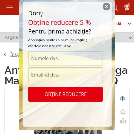
0
Doriți
Obține reducere 5 %
Contactați-ne
Serviciu de comandă
Pentru prima achiziție?
Pagina principală
/
Tunga Master 175/65 R14 82Q
Abonațivă pentru a primi noutățile și
ofertele noastre exclusive
Înapoi
Anvelope de iarna Tunga
Master 175/65 R14 82Q
OBȚINE REDUCERE