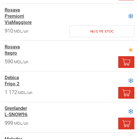
Rosava
Premiorri
ViaMaggiore
910
MDL/un
NU E PE STOC
Rosava
Itegro
590
MDL/un
Debica
Frigo 2
1 172
MDL/un
Grenlander
L-SNOW96
999
MDL/un