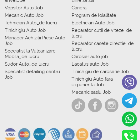
anvelope
Bine sa stii
Vopsitor Auto Job
Cariera
Mecanic Auto Job
Program de loialitate
Tehnician Auto_de lucru
Electrician Auto Job
Tinichigiu Auto Job
Reparator cutii de viteze_de
lucru
Manager Achizitii Piese Auto
Job
Reparator casete directie_de
lucru
Specialist la Vulcanizare
Mobila_de lucru
Carosier auto job
Sudor Auto_de lucru
Lacatus auto Job
Specialist detailing centru
Tinichigiu de caroserie Job
Job
Tinichigiu Auto fara
experienta Job
Mecanic sasiu Job