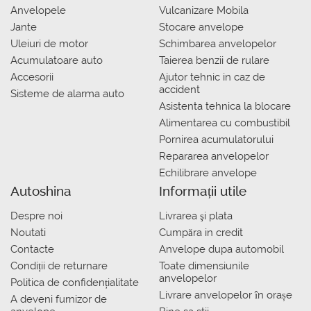
Anvelopele
Vulcanizare Mobila
Jante
Stocare anvelope
Uleiuri de motor
Schimbarea anvelopelor
Acumulatoare auto
Taierea benzii de rulare
Accesorii
Ajutor tehnic in caz de
accident
Sisteme de alarma auto
Asistenta tehnica la blocare
Alimentarea cu combustibil
Pornirea acumulatorului
Repararea anvelopelor
Echilibrare anvelope
Autoshina
Informații utile
Despre noi
Livrarea şi plata
Noutati
Сumpăra in credit
Contacte
Anvelope dupa automobil
Condiții de returnare
Toate dimensiunile
anvelopelor
Politica de confidențialitate
Livrare anvelopelor în orașe
A deveni furnizor de