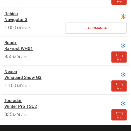
Debica
Navigator 3
1 000
MDL/un
LA COMANDA
Roadx
RxFrost WH01
855
MDL/un
Nexen
Winguard Snow G3
1 160
MDL/un
Tourador
Winter Pro TSU2
835
MDL/un