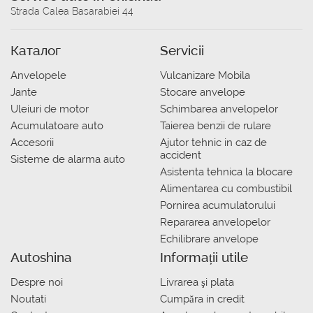
Strada Calea Basarabiei 44
Каталог
Servicii
Anvelopele
Vulcanizare Mobila
Jante
Stocare anvelope
Uleiuri de motor
Schimbarea anvelopelor
Acumulatoare auto
Taierea benzii de rulare
Accesorii
Ajutor tehnic in caz de
accident
Sisteme de alarma auto
Asistenta tehnica la blocare
Alimentarea cu combustibil
Pornirea acumulatorului
Repararea anvelopelor
Echilibrare anvelope
Autoshina
Informații utile
Despre noi
Livrarea şi plata
Noutati
Сumpăra in credit