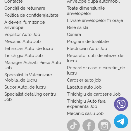
Contacte
Anvelope dupa automobil
Condiții de returnare
Toate dimensiunile
anvelopelor
Politica de confidențialitate
Livrare anvelopelor în orașe
A deveni furnizor de
anvelope
Bine sa stii
Vopsitor Auto Job
Cariera
Mecanic Auto Job
Program de loialitate
Tehnician Auto_de lucru
Electrician Auto Job
Tinichigiu Auto Job
Reparator cutii de viteze_de
lucru
Manager Achizitii Piese Auto
Job
Reparator casete directie_de
lucru
Specialist la Vulcanizare
Mobila_de lucru
Carosier auto job
Sudor Auto_de lucru
Lacatus auto Job
Specialist detailing centru
Tinichigiu de caroserie Job
Job
Tinichigiu Auto fara
experienta Job
Mecanic sasiu Job