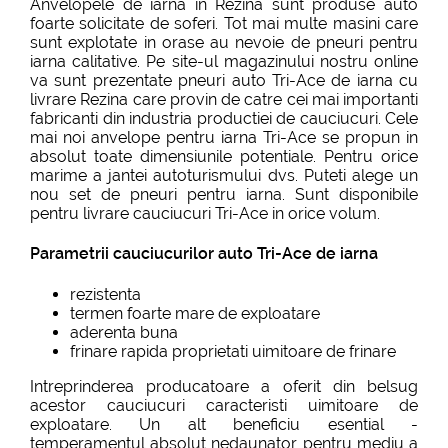
Anvelopele de iarna in Rezina sunt produse auto
foarte solicitate de soferi. Tot mai multe masini care
sunt explotate in orase au nevoie de pneuri pentru
iarna calitative. Pe site-ul magazinului nostru online
va sunt prezentate pneuri auto Tri-Ace de iarna cu
livrare Rezina care provin de catre cei mai importanti
fabricanti din industria productiei de cauciucuri. Cele
mai noi anvelope pentru iarna Tri-Ace se propun in
absolut toate dimensiunile potentiale. Pentru orice
marime a jantei autoturismului dvs. Puteti alege un
nou set de pneuri pentru iarna. Sunt disponibile
pentru livrare cauciucuri Tri-Ace in orice volum.
Parametrii cauciucurilor auto Tri-Ace de iarna
rezistenta
termen foarte mare de exploatare
aderenta buna
frinare rapida proprietati uimitoare de frinare
Intreprinderea producatoare a oferit din belsug
acestor cauciucuri caracteristi uimitoare de
exploatare. Un alt beneficiu esential -
temperamentul absolut nedaunator pentru mediu a