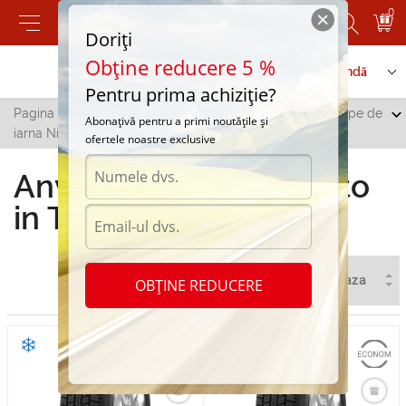
0
Doriți
Obține reducere 5 %
Contactați-ne
Serviciu de comandă
Pentru prima achiziție?
Pagina principală
/
Toate orașele
/
Telenesti
/
Anvelope de
Abonațivă pentru a primi noutățile și
iarna Nitto in Telenesti
ofertele noastre exclusive
Anvelope de iarna Nitto
in Telenesti
OBȚINE REDUCERE