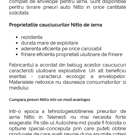
complet de anvelope pentru iarna. Sunt disponibile
pentru livrare pneuri auto Nitto in orice cantitate
solicitata.
Proprietatile cauciucurilor Nitto de iarna
rezistenta
durata mare de explotare
aderenta eficienta pe orice carosabil
frinare eficienta proprietati uluitoare de frinare
Fabricantul a acordat din belsug acestor cauciucuri
caracteristi uluitoare exploatative. Un alt beneficiu
esential - caracterul ecologic a anvelopelor.
Materialele netoxice nu dauneaza consumatorilor si
mediului.
Cumpara pneuri Nitto intr-un mod avantajos
Intr-o epoca a tehnologieiobtinerea pneurilor de
iarna Nitto in Telenesti nu mai necesita forte
exagerate. Pe site-ul Autoshina.md poate fi folosita o
optiune special-conceputa prin care puteti obtine
produsele de care aveti nevoie dupa anumite criterii