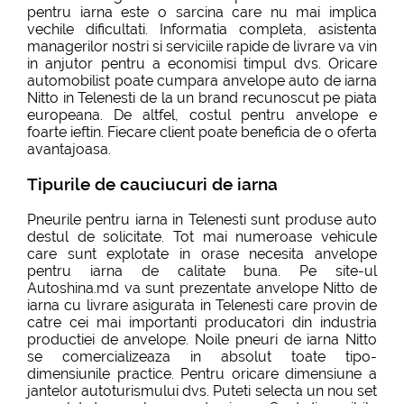
pentru iarna este o sarcina care nu mai implica
vechile dificultati. Informatia completa, asistenta
managerilor nostri si serviciile rapide de livrare va vin
in anjutor pentru a economisi timpul dvs. Oricare
automobilist poate cumpara anvelope auto de iarna
Nitto in Telenesti de la un brand recunoscut pe piata
europeana. De altfel, costul pentru anvelope e
foarte ieftin. Fiecare client poate beneficia de o oferta
avantajoasa.
Tipurile de cauciucuri de iarna
Pneurile pentru iarna in Telenesti sunt produse auto
destul de solicitate. Tot mai numeroase vehicule
care sunt explotate in orase necesita anvelope
pentru iarna de calitate buna. Pe site-ul
Autoshina.md va sunt prezentate anvelope Nitto de
iarna cu livrare asigurata in Telenesti care provin de
catre cei mai importanti producatori din industria
productiei de anvelope. Noile pneuri de iarna Nitto
se comercializeaza in absolut toate tipo-
dimensiunile practice. Pentru oricare dimensiune a
jantelor autoturismului dvs. Puteti selecta un nou set