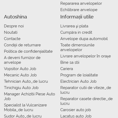
Repararea anvelopelor
Echilibrare anvelope
Autoshina
Informații utile
Despre noi
Livrarea şi plata
Noutati
Сumpăra in credit
Contacte
Anvelope dupa automobil
Condiții de returnare
Toate dimensiunile
anvelopelor
Politica de confidențialitate
Livrare anvelopelor în orașe
A deveni furnizor de
anvelope
Bine sa stii
Vopsitor Auto Job
Cariera
Mecanic Auto Job
Program de loialitate
Tehnician Auto_de lucru
Electrician Auto Job
Tinichigiu Auto Job
Reparator cutii de viteze_de
lucru
Manager Achizitii Piese Auto
Job
Reparator casete directie_de
lucru
Specialist la Vulcanizare
Mobila_de lucru
Carosier auto job
Sudor Auto_de lucru
Lacatus auto Job