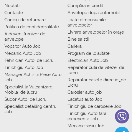
Noutati
Сumpăra in credit
Contacte
Anvelope dupa automobil
Condiții de returnare
Toate dimensiunile
anvelopelor
Politica de confidențialitate
Livrare anvelopelor în orașe
A deveni furnizor de
anvelope
Bine sa stii
Vopsitor Auto Job
Cariera
Mecanic Auto Job
Program de loialitate
Tehnician Auto_de lucru
Electrician Auto Job
Tinichigiu Auto Job
Reparator cutii de viteze_de
lucru
Manager Achizitii Piese Auto
Job
Reparator casete directie_de
lucru
Specialist la Vulcanizare
Mobila_de lucru
Carosier auto job
Sudor Auto_de lucru
Lacatus auto Job
Specialist detailing centru
Tinichigiu de caroserie Job
Job
Tinichigiu Auto fara
experienta Job
Mecanic sasiu Job