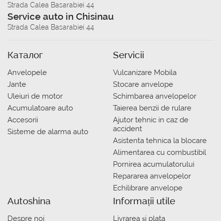
Strada Calea Basarabiei 44
Service auto in Chisinau
Strada Calea Basarabiei 44
Каталог
Servicii
Anvelopele
Vulcanizare Mobila
Jante
Stocare anvelope
Uleiuri de motor
Schimbarea anvelopelor
Acumulatoare auto
Taierea benzii de rulare
Accesorii
Ajutor tehnic in caz de
accident
Sisteme de alarma auto
Asistenta tehnica la blocare
Alimentarea cu combustibil
Pornirea acumulatorului
Repararea anvelopelor
Echilibrare anvelope
Autoshina
Informații utile
Despre noi
Livrarea şi plata