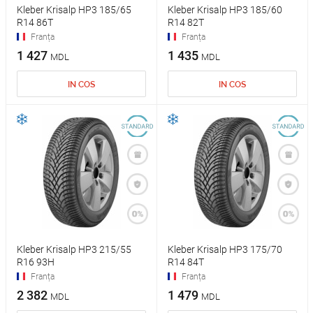
Kleber Krisalp HP3 185/65
Kleber Krisalp HP3 185/60
R14 86T
R14 82T
Franța
Franța
1 427
1 435
MDL
MDL
IN COS
IN COS
Kleber Krisalp HP3 215/55
Kleber Krisalp HP3 175/70
R16 93H
R14 84T
Franța
Franța
2 382
1 479
MDL
MDL