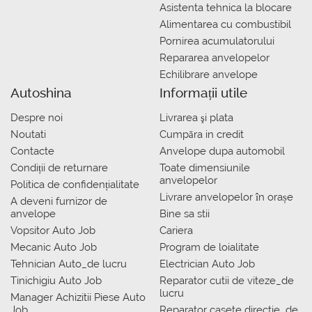
Asistenta tehnica la blocare
Alimentarea cu combustibil
Pornirea acumulatorului
Repararea anvelopelor
Echilibrare anvelope
Autoshina
Informații utile
Despre noi
Livrarea şi plata
Noutati
Сumpăra in credit
Contacte
Anvelope dupa automobil
Condiții de returnare
Toate dimensiunile
anvelopelor
Politica de confidențialitate
Livrare anvelopelor în orașe
A deveni furnizor de
anvelope
Bine sa stii
Vopsitor Auto Job
Cariera
Mecanic Auto Job
Program de loialitate
Tehnician Auto_de lucru
Electrician Auto Job
Tinichigiu Auto Job
Reparator cutii de viteze_de
lucru
Manager Achizitii Piese Auto
Job
Reparator casete directie_de