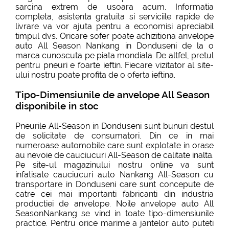
sarcina extrem de usoara acum. Informatia
completa, asistenta gratuita si serviciile rapide de
livrare va vor ajuta pentru a economisi apreciabil
timpul dvs. Oricare sofer poate achizitiona anvelope
auto All Season Nankang in Donduseni de la o
marca cunoscuta pe piata mondiala. De altfel, pretul
pentru pneuri e foarte ieftin. Fiecare vizitator al site-
ului nostru poate profita de o oferta ieftina.
Tipo-Dimensiunile de anvelope All Season
disponibile in stoc
Pneurile All-Season in Donduseni sunt bunuri destul
de solicitate de consumatori. Din ce in mai
numeroase automobile care sunt explotate in orase
au nevoie de cauciucuri All-Season de calitate inalta.
Pe site-ul magazinului nostru online va sunt
infatisate cauciucuri auto Nankang All-Season cu
transportare in Donduseni care sunt concepute de
catre cei mai importanti fabricanti din industria
productiei de anvelope. Noile anvelope auto All
SeasonNankang se vind in toate tipo-dimensiunile
practice. Pentru orice marime a jantelor auto puteti