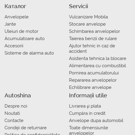
Каталог
Servicii
Anvelopele
Vulcanizare Mobila
Jante
Stocare anvelope
Uleiuri de motor
Schimbarea anvelopelor
Acumulatoare auto
Taierea benzii de rulare
Accesorii
Ajutor tehnic in caz de
accident
Sisteme de alarma auto
Asistenta tehnica la blocare
Alimentarea cu combustibil
Pornirea acumulatorului
Repararea anvelopelor
Echilibrare anvelope
Autoshina
Informații utile
Despre noi
Livrarea şi plata
Noutati
Сumpăra in credit
Contacte
Anvelope dupa automobil
Condiții de returnare
Toate dimensiunile
anvelopelor