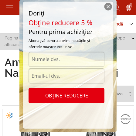
0
Doriți
Obține reducere 5 %
Contactați-ne
Serviciu de comandă
Pentru prima achiziție?
Pagina principală
/
Toate orașele
/
Donduseni
/
Anvelope
Abonațivă pentru a primi noutățile și
allseasons Nankang in Donduseni
ofertele noastre exclusive
Anvelope allseasons
Nankang in Donduseni
OBȚINE REDUCERE