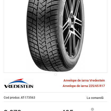
Anvelope de iarna Vredestein
Anvelope de iarna 225/65 R17
Cod produs: AT-173563
La comandă