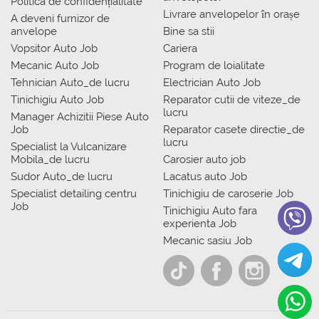
Politica de confidențialitate
Livrare anvelopelor în orașe
A deveni furnizor de
anvelope
Bine sa stii
Vopsitor Auto Job
Cariera
Mecanic Auto Job
Program de loialitate
Tehnician Auto_de lucru
Electrician Auto Job
Tinichigiu Auto Job
Reparator cutii de viteze_de
lucru
Manager Achizitii Piese Auto
Job
Reparator casete directie_de
lucru
Specialist la Vulcanizare
Mobila_de lucru
Carosier auto job
Sudor Auto_de lucru
Lacatus auto Job
Specialist detailing centru
Tinichigiu de caroserie Job
Job
Tinichigiu Auto fara
experienta Job
Mecanic sasiu Job