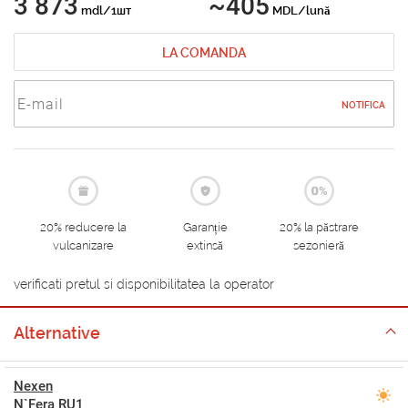
3 873
~405
mdl/1шт
MDL/lună
LA COMANDA
NOTIFICA
20% reducere la
Garanție
20% la păstrare
vulcanizare
extinsă
sezonieră
verificati pretul si disponibilitatea la operator
Alternative
Nexen
N`Fera RU1