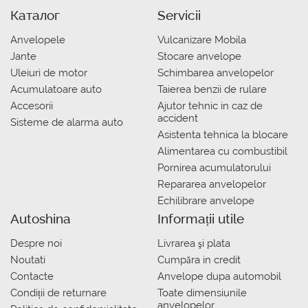
Каталог
Servicii
Anvelopele
Vulcanizare Mobila
Jante
Stocare anvelope
Uleiuri de motor
Schimbarea anvelopelor
Acumulatoare auto
Taierea benzii de rulare
Accesorii
Ajutor tehnic in caz de
accident
Sisteme de alarma auto
Asistenta tehnica la blocare
Alimentarea cu combustibil
Pornirea acumulatorului
Repararea anvelopelor
Echilibrare anvelope
Autoshina
Informații utile
Despre noi
Livrarea şi plata
Noutati
Сumpăra in credit
Contacte
Anvelope dupa automobil
Condiții de returnare
Toate dimensiunile
anvelopelor