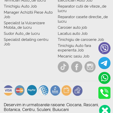
Tehnician Auto_de lucru
Electrician Auto Job
Tinichigiu Auto Job
Reparator cutii de viteze_de
lucru
Manager Achizitii Piese Auto
Job
Reparator casete directie_de
lucru
Specialist la Vulcanizare
Mobila_de lucru
Carosier auto job
Sudor Auto_de lucru
Lacatus auto Job
Specialist detailing centru
Tinichigiu de caroserie Job
Job
Tinichigiu Auto fara
experienta Job
Mecanic sasiu Job
Deservim in urmatoarele raioane: Ciocana, Rascani,
Botanica, Centru, Sculeni, Buiucani