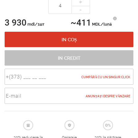
+
-
3 930
~411
mdl/1шт
MDL/lună
IN COȘ
IN CREDIT
CUMPĂRĂ CU UN SINGUR CLICK
ANUNȚAȚI DESPRE VÂNZARE
20% reducere la
Garanție
20% la păstrare