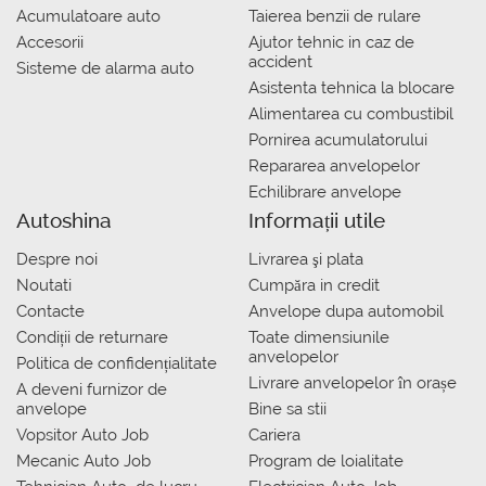
Acumulatoare auto
Taierea benzii de rulare
Accesorii
Ajutor tehnic in caz de
accident
Sisteme de alarma auto
Asistenta tehnica la blocare
Alimentarea cu combustibil
Pornirea acumulatorului
Repararea anvelopelor
Echilibrare anvelope
Autoshina
Informații utile
Despre noi
Livrarea şi plata
Noutati
Сumpăra in credit
Contacte
Anvelope dupa automobil
Condiții de returnare
Toate dimensiunile
anvelopelor
Politica de confidențialitate
Livrare anvelopelor în orașe
A deveni furnizor de
anvelope
Bine sa stii
Vopsitor Auto Job
Cariera
Mecanic Auto Job
Program de loialitate