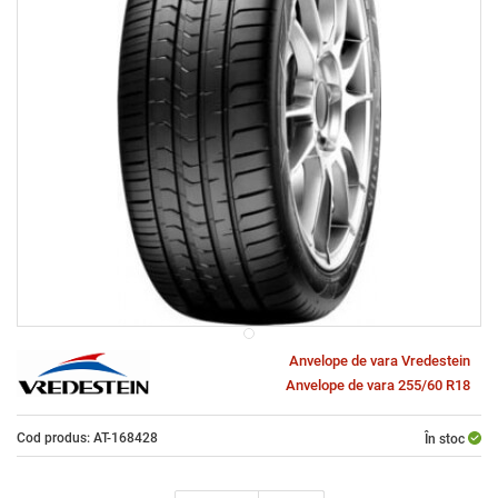
Anvelope de vara Vredestein
Anvelope de vara 255/60 R18
Cod produs: AT-168428
În stoc