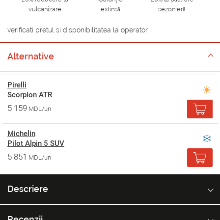
vulcanizare
extinsă
sezonieră
verificati pretul si disponibilitatea la operator
Alternative
Pirelli
Scorpion ATR
5 159
MDL/un
Michelin
Pilot Alpin 5 SUV
5 851
MDL/un
Descriere
Recenzii