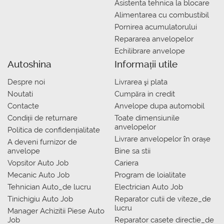
Asistenta tehnica la blocare
Alimentarea cu combustibil
Pornirea acumulatorului
Repararea anvelopelor
Echilibrare anvelope
Autoshina
Informații utile
Despre noi
Livrarea şi plata
Noutati
Сumpăra in credit
Contacte
Anvelope dupa automobil
Condiții de returnare
Toate dimensiunile
anvelopelor
Politica de confidențialitate
Livrare anvelopelor în orașe
A deveni furnizor de
anvelope
Bine sa stii
Vopsitor Auto Job
Cariera
Mecanic Auto Job
Program de loialitate
Tehnician Auto_de lucru
Electrician Auto Job
Tinichigiu Auto Job
Reparator cutii de viteze_de
lucru
Manager Achizitii Piese Auto
Job
Reparator casete directie_de