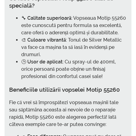
specială?
🔧
Calitate superioară
: Vopseaua Motip 55260
este cunoscută pentru formula sa excelentă,
care oferă o aderență optimă și durabilitate.
🎨
Culoare vibrantă
: Tonul de Silver Metallic
va face ca mașina ta să iasă în evidență pe
drumuri.
🕒
Usor de aplicat
: Cu spray-ul de 400ml,
orice persoană poate obține un finisaj
profesional din confortul casei sale!
Beneficiile utilizării vopselei Motip 55260
Fie că vrei să împrospătezi vopseaua mașinii tale
sau săptămâna aceasta ai nevoie de o reparație
rapidă, Motip 55260 este alegerea perfectă! Iată
câteva exemple care te-ar putea convinge: