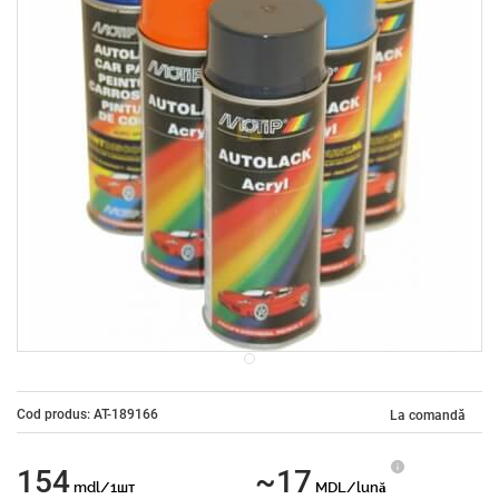
Cod produs: AT-189166
La comandă
154
~17
mdl/1шт
MDL/lună