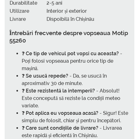
Durabilitate
2-5 ani
Utilizare
Interior și exterior
Livrare
Dispoibilă în Chișinău
Întrebări frecvente despre vopseaua Motip
55260
❓
Ce tip de vehicul pot vopsi cu aceasta?
-
Poți folosi vopseaua pentru orice tip de
mașină.
❓
Se usucă repede?
- Da, se usucă în
aproximativ 30 de minute.
❓
Este rezistentă la intemperii?
- Absolut!
Este concepută să reziste la condiții meteo
variate.
❓
Pot aplica eu vopseaua acasă?
- Sigur! Este
simplu de folosit, chiar și pentru începători.
❓
Care sunt condițiile de livrare?
- Livrarea
este rapidă și eficientă în Chișinău.