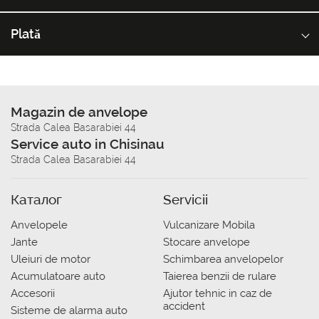
Plată
Magazin de anvelope
Strada Calea Basarabiei 44
Service auto in Chisinau
Strada Calea Basarabiei 44
Каталог
Servicii
Anvelopele
Vulcanizare Mobila
Jante
Stocare anvelope
Uleiuri de motor
Schimbarea anvelopelor
Acumulatoare auto
Taierea benzii de rulare
Accesorii
Ajutor tehnic in caz de
accident
Sisteme de alarma auto