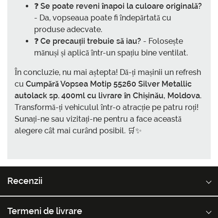
❓
Se poate reveni înapoi la culoare originală?
- Da, vopseaua poate fi îndepărtată cu
produse adecvate.
❓
Ce precauții trebuie să iau?
- Folosește
mănuși și aplică într-un spațiu bine ventilat.
În concluzie, nu mai aștepta! Dă-ți mașinii un refresh
cu
Cumpără Vopsea Motip 55260 Silver Metallic
autolack sp. 400ml cu livrare în Chișinău, Moldova
.
Transformă-ți vehiculul într-o atracție pe patru roți!
Sunați-ne sau vizitați-ne pentru a face această
alegere cât mai curând posibil. 🛒✨
Recenzii
Termeni de livrare