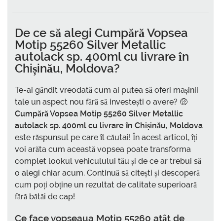
De ce să alegi
Cumpără Vopsea
Motip 55260 Silver Metallic
autolack sp. 400ml cu livrare în
Chișinău, Moldova
?
Te-ai gândit vreodată cum ai putea să oferi mașinii
tale un aspect nou fără să investești o avere? 🤑
Cumpără Vopsea Motip 55260 Silver Metallic
autolack sp. 400ml cu livrare în Chișinău, Moldova
este răspunsul pe care îl căutai! În acest articol, îți
voi arăta cum această vopsea poate transforma
complet lookul vehiculului tău și de ce ar trebui să
o alegi chiar acum. Continuă să citești și descoperă
cum poți obține un rezultat de calitate superioară
fără bătăi de cap!
Ce face vopseaua Motip 55260 atât de