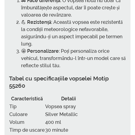
🚗
Face diferența
: O vopsea nouă nu doar că
îmbunătățește aspectul, dar îi poate crește și
valoarea de revânzare.
💪
Rezistență
: Această vopsea este rezistentă
la condiții meteorologice nefavorabile,
asigurându-ți un aspect impecabil pe termen
lung.
🤩
Personalizare
: Poți personaliza orice
vehicul, transformându-l într-un model care să
reflecte stilul tău.
Tabel cu specificațiile vopselei Motip
55260
Caracteristică
Detalii
Tip
Vopsea spray
Culoare
Silver Metallic
Volum
400 ml
Timp de uscare
30 minute