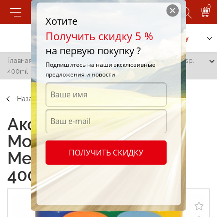
0
Хотите
Получить скидку 5 %
Позвонить
Заказать услугу
на первую покупку ?
Главная
/
Краска Motip 55260 Silver Metallic autolack sp.
Подпишитесь на наши эксклюзивные
400ml
предложения и новости
Назад
Аксессуары Краска
Motip 55260 Silver
ПОЛУЧИТЬ СКИДКУ
Metallic autolack sp.
400ml