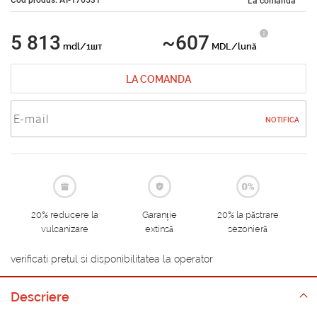
La comandă
5 813
~607
mdl/1шт
MDL/lună
LA COMANDA
NOTIFICA
20% reducere la
Garanție
20% la păstrare
vulcanizare
extinsă
sezonieră
verificati pretul si disponibilitatea la operator
Descriere