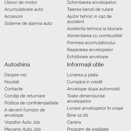
Uleiuri de motor
Schimbarea anvelopelor
Acumulatoare auto
Taierea benzii de rulare
Accesorii
Ajutor tehnic in caz de
accident
Sisteme de alarma auto
Asistenta tehnica la blocare
Alimentarea cu combustibil
Pornirea acumulatorului
Repararea anvelopelor
Echilibrare anvelope
Autoshina
Informații utile
Despre noi
Livrarea şi plata
Noutati
Сumpăra in credit
Contacte
Anvelope dupa automobil
Condiții de returnare
Toate dimensiunile
anvelopelor
Politica de confidențialitate
Livrare anvelopelor în orașe
A deveni furnizor de
anvelope
Bine sa stii
Vopsitor Auto Job
Cariera
Mecanic Auto Job
Program de loialitate