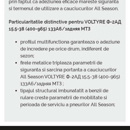
prin faptul ca adeziunea eficace mareste siguranta
si termenul de utilizare a cauciucurilor All Season.
Particularitatile distinctive pentru VOLTYRE Ф-2АД
15.5-38 (400-965) 133A6/задняя МТЗ
profilul multifunctiona garanteaza o adeziune
de incredere pe orice drum, indiferent de
sezon;
firele metalice tripleaza parametrii de
siguranta si sarcina portanta a cauciucurilor
All Season VOLTYRE Ф-2АД 15.5-38 (400-965)
133A6/задняя МТЗ ;
tipajul structural imbunatatit a benzii de
rulare creste parametrii de mobilitate si
perioada de serviciu a pneurilor All Season;