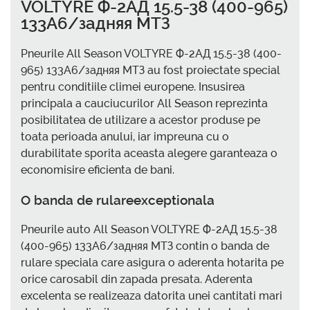
VOLTYRE Ф-2АД 15.5-38 (400-965)
133A6/задняя МТЗ
Pneurile All Season VOLTYRE Ф-2АД 15.5-38 (400-
965) 133A6/задняя МТЗ au fost proiectate special
pentru conditiile climei europene. Insusirea
principala a cauciucurilor All Season reprezinta
posibilitatea de utilizare a acestor produse pe
toata perioada anului, iar impreuna cu o
durabilitate sporita aceasta alegere garanteaza o
economisire eficienta de bani.
O banda de rulareexceptionala
Pneurile auto All Season VOLTYRE Ф-2АД 15.5-38
(400-965) 133A6/задняя МТЗ contin o banda de
rulare speciala care asigura o aderenta hotarita pe
orice carosabil din zapada presata. Aderenta
excelenta se realizeaza datorita unei cantitati mari