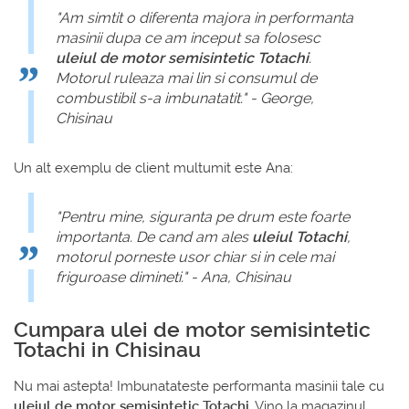
"Am simtit o diferenta majora in performanta
masinii dupa ce am inceput sa folosesc
uleiul de motor semisintetic Totachi
.
Motorul ruleaza mai lin si consumul de
combustibil s-a imbunatatit." - George,
Chisinau
Un alt exemplu de client multumit este Ana:
"Pentru mine, siguranta pe drum este foarte
importanta. De cand am ales
uleiul Totachi
,
motorul porneste usor chiar si in cele mai
friguroase dimineti." - Ana, Chisinau
Cumpara ulei de motor semisintetic
Totachi in Chisinau
Nu mai astepta! Imbunatateste performanta masinii tale cu
uleiul de motor semisintetic Totachi
. Vino la magazinul