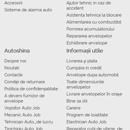
Accesorii
Ajutor tehnic in caz de
accident
Sisteme de alarma auto
Asistenta tehnica la blocare
Alimentarea cu combustibil
Pornirea acumulatorului
Repararea anvelopelor
Echilibrare anvelope
Autoshina
Informații utile
Despre noi
Livrarea şi plata
Noutati
Сumpăra in credit
Contacte
Anvelope dupa automobil
Condiții de returnare
Toate dimensiunile
anvelopelor
Politica de confidențialitate
Livrare anvelopelor în orașe
A deveni furnizor de
anvelope
Bine sa stii
Vopsitor Auto Job
Cariera
Mecanic Auto Job
Program de loialitate
Tehnician Auto_de lucru
Electrician Auto Job
Tinichigiu Auto Job
Reparator cutii de viteze_de