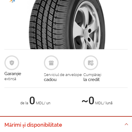
Garanție
Serviciul de anvelope
Cumpărați
extinsă
cadou
la credit
0
~0
de la
MDL/ un
MDL/ lună
Mărimi și disponibilitate