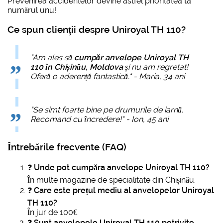
Prevenirea accidentelor devine astfel prioritatea ta
numărul unu!
Ce spun clienții despre Uniroyal TH 110?
"Am ales să
cumpăr anvelope Uniroyal TH
110 în Chișinău, Moldova
și nu am regretat!
Oferă o aderență fantastică." - Maria, 34 ani
"Se simt foarte bine pe drumurile de iarnă.
Recomand cu încredere!" - Ion, 45 ani
Întrebările frecvente (FAQ)
❓
Unde pot cumpăra anvelope Uniroyal TH 110?
În multe magazine de specialitate din Chișinău.
❓
Care este prețul mediu al anvelopelor Uniroyal
TH 110?
În jur de 100€.
❓
Sunt anvelopele Uniroyal TH 110 potrivite