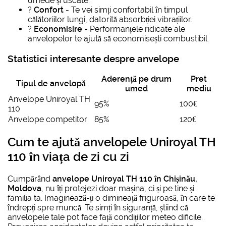
umede și uscate.
?
Confort
- Te vei simți confortabil în timpul
călătoriilor lungi, datorită absorbției vibrațiilor.
?
Economisire
- Performanțele ridicate ale
anvelopelor te ajută să economisești combustibil.
Statistici interesante despre anvelope
Aderență pe drum
Pret
Tipul de anvelopă
umed
mediu
Anvelope Uniroyal TH
95%
100€
110
Anvelope competitor
85%
120€
Cum te ajută
anvelopele Uniroyal TH
110
în viața de zi cu zi
Cumpărând
anvelope Uniroyal TH 110 în Chișinău,
Moldova
, nu îți protejezi doar mașina, ci și pe tine și
familia ta. Imaginează-ți o dimineață friguroasă, în care te
îndrepți spre muncă. Te simți în siguranță, știind că
anvelopele tale pot face față condițiilor meteo dificile.