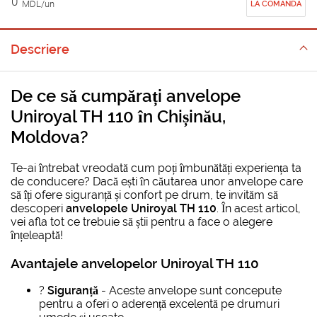
0
MDL/un
LA COMANDA
Descriere
De ce să
cumpărați anvelope
Uniroyal TH 110 în Chișinău,
Moldova
?
Te-ai întrebat vreodată cum poți îmbunătăți experiența ta
de conducere? Dacă ești în căutarea unor anvelope care
să îți ofere siguranță și confort pe drum, te invităm să
descoperi
anvelopele Uniroyal TH 110
. În acest articol,
vei afla tot ce trebuie să știi pentru a face o alegere
înțeleaptă!
Avantajele anvelopelor Uniroyal TH 110
?️
Siguranță
- Aceste anvelope sunt concepute
pentru a oferi o aderență excelentă pe drumuri