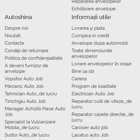
Repararea anvelopelor
Echilibrare anvelope
Autoshina
Informații utile
Despre noi
Livrarea şi plata
Noutati
Сumpăra in credit
Contacte
Anvelope dupa automobil
Condiții de returnare
Toate dimensiunile
anvelopelor
Politica de confidențialitate
Livrare anvelopelor în orașe
A deveni furnizor de
anvelope
Bine sa stii
Vopsitor Auto Job
Cariera
Mecanic Auto Job
Program de loialitate
Tehnician Auto_de lucru
Electrician Auto Job
Tinichigiu Auto Job
Reparator cutii de viteze_de
lucru
Manager Achizitii Piese Auto
Job
Reparator casete directie_de
lucru
Specialist la Vulcanizare
Mobila_de lucru
Carosier auto job
Sudor Auto_de lucru
Lacatus auto Job