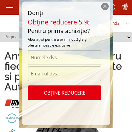
0
Doriți
Obține reducere 5 %
Contactați-ne
Serviciu de comandă
Pentru prima achiziție?
Pagina principală
/
TH 110
Abonațivă pentru a primi noutățile și
ofertele noastre exclusive
Anvelope TH 110 pentru
fiecare masina - calitate
si performanta la
Autoshina.md
OBȚINE REDUCERE