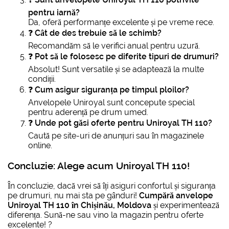
pentru iarnă?
Da, oferă performanțe excelente și pe vreme rece.
❓
Cât de des trebuie să le schimb?
Recomandăm să le verifici anual pentru uzură.
❓
Pot să le folosesc pe diferite tipuri de drumuri?
Absolut! Sunt versatile și se adaptează la multe
condiții.
❓
Cum asigur siguranța pe timpul ploilor?
Anvelopele Uniroyal sunt concepute special
pentru aderență pe drum umed.
❓
Unde pot găsi oferte pentru Uniroyal TH 110?
Caută pe site-uri de anunțuri sau în magazinele
online.
Concluzie: Alege acum Uniroyal TH 110!
În concluzie, dacă vrei să îți asiguri confortul și siguranța
pe drumuri, nu mai sta pe gânduri!
Cumpără anvelope
Uniroyal TH 110 în Chișinău, Moldova
și experimentează
diferența. Sună-ne sau vino la magazin pentru oferte
excelente! ?