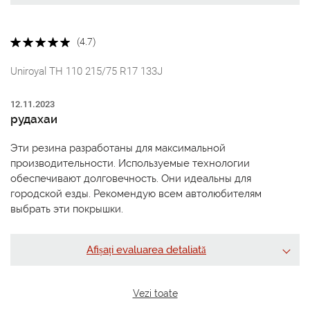
(4.7)
Uniroyal TH 110 215/75 R17 133J
12.11.2023
рудахаи
Эти резина разработаны для максимальной
производительности. Используемые технологии
обеспечивают долговечность. Они идеальны для
городской езды. Рекомендую всем автолюбителям
выбрать эти покрышки.
Afișați evaluarea detaliată
Vezi toate