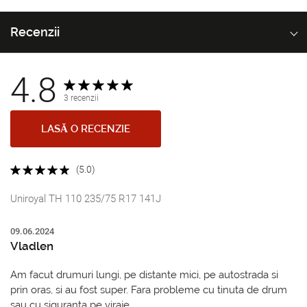
Recenzii
4.8
3 recenzii
LASĂ O RECENZIE
(5.0)
Uniroyal TH 110 235/75 R17 141J
09.06.2024
Vladlen
Am facut drumuri lungi, pe distante mici, pe autostrada si
prin oras, si au fost super. Fara probleme cu tinuta de drum
sau cu siguranta pe viraje.