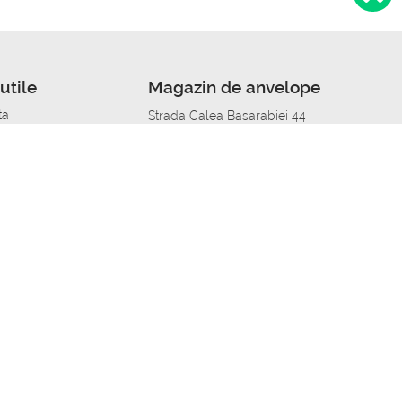
utile
Magazin de anvelope
ta
Strada Calea Basarabiei 44
edit
Service auto in Chisinau
a automobil
unile anvelopelor
Strada Calea Basarabiei 44
pelor în orașe
alitate
Aplicația Autoshina de pe telefon
itii Piese Auto Job
 Vulcanizare Mobila_de
 lucru
ailing centru Job
caroserie Job
o fara experienta Job
u Job