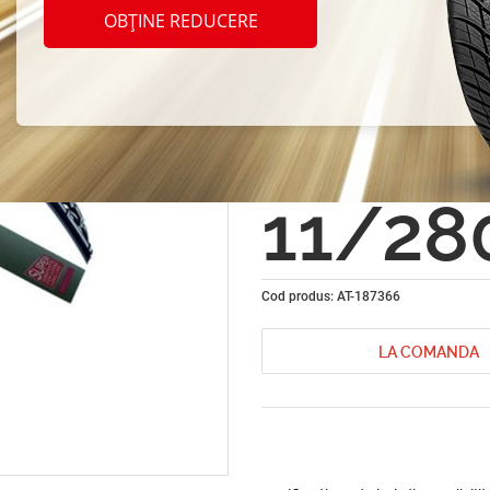
sterga
OBȚINE REDUCERE
parbri
Standa
11/2
Cod produs: AT-187366
LA COMANDA