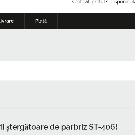
verificati pretul si disponibil
ivrare
Plată
rii ștergătoare de parbriz ST-406!