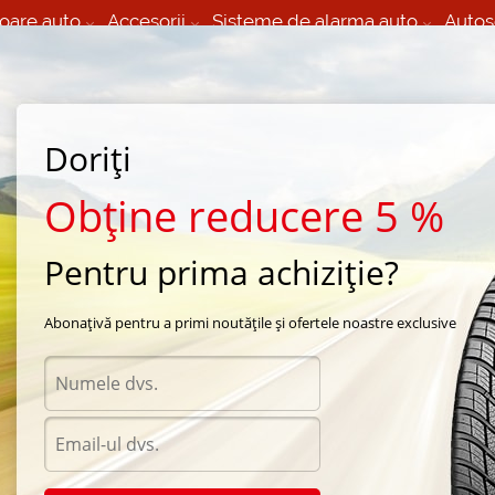
oare auto
Accesorii
Sisteme de alarma auto
Autos
60 066 000
+373 60 608 000
izare Mobila 24/7 non
Service auto in Chisinau
 toate regiunile
(L-V) 9:00 - 19:00
Doriți
(Sî) 09:00-19:00
Strada Calea Basarabiei 44
Obține reducere 5 %
Pentru prima achiziție?
tandard Bl. 11/280mm
Abonațivă pentru a primi noutățile și ofertele noastre exclusive
Acceso