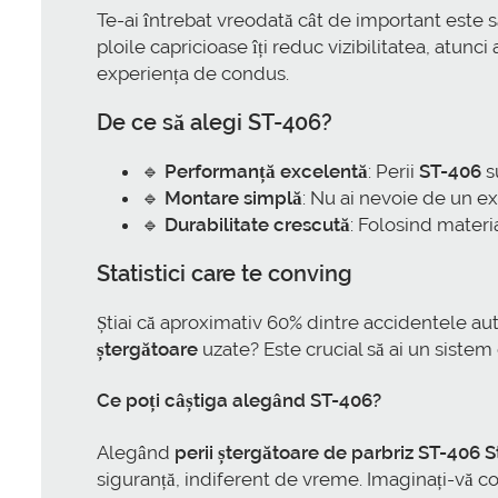
Te-ai întrebat vreodată cât de important este s
ploile capricioase îți reduc vizibilitatea, atun
experiența de condus.
De ce să alegi ST-406?
🔹
Performanță excelentă
: Perii
ST-406
su
🔹
Montare simplă
: Nu ai nevoie de un ex
🔹
Durabilitate crescută
: Folosind materi
Statistici care te conving
Știai că aproximativ 60% dintre accidentele au
ștergătoare
uzate? Este crucial să ai un sistem 
Ce poți câștiga alegând ST-406?
Alegând
perii ștergătoare de parbriz ST-406 
siguranță, indiferent de vreme. Imaginați-vă co