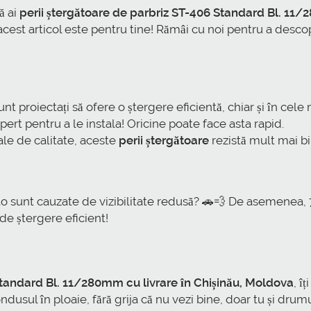
ă ai
perii ștergătoare de parbriz ST-406 Standard Bl. 11/
ci acest articol este pentru tine! Rămâi cu noi pentru a desc
nt proiectați să ofere o ștergere eficientă, chiar și în cele m
pert pentru a le instala! Oricine poate face asta rapid.
ale de calitate, aceste
perii ștergătoare
rezistă mult mai bi
to sunt cauzate de vizibilitate redusă? 🚗💨 De asemenea,
de ștergere eficient!
Standard Bl. 11/280mm cu livrare în Chișinău, Moldova
, î
ndusul în ploaie, fără grija că nu vezi bine, doar tu și dr