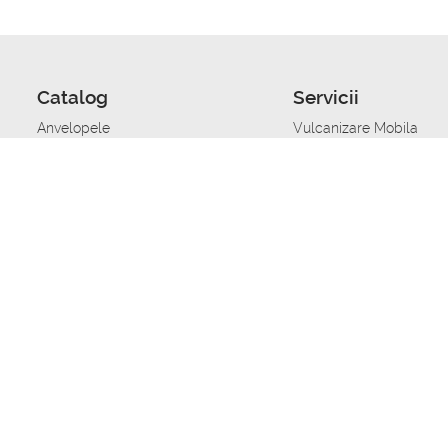
Catalog
Servicii
Anvelopele
Vulcanizare Mobila
Jante
Stocare anvelope
Uleiuri de motor
Schimbarea anvelopelo
Acumulatoare auto
Taierea benzii de rulare
Accesorii
Ajutor tehnic in caz de 
Sisteme de alarma auto
Asistenta tehnica la blo
Alimentarea cu combust
Pornirea acumulatorului
Repararea anvelopelor
Echilibrare anvelope