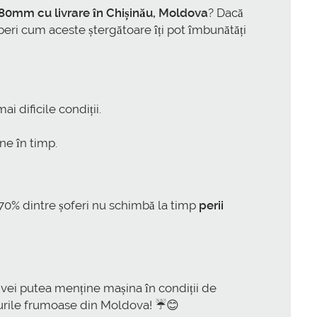
280mm cu livrare în Chișinău, Moldova
? Dacă
operi cum aceste ștergătoare îți pot îmbunătăți
ai dificile condiții.
ne în timp.
 70% dintre șoferi nu schimbă la timp
perii
ți vei putea menține mașina în condiții de
umurile frumoase din Moldova! ☔️😊