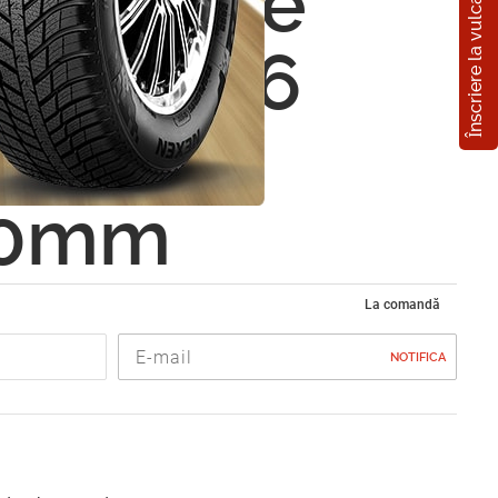
Înscriere la vulcanizare
toare de
z ST-406
rd Bl.
80mm
La comandă
NOTIFICA