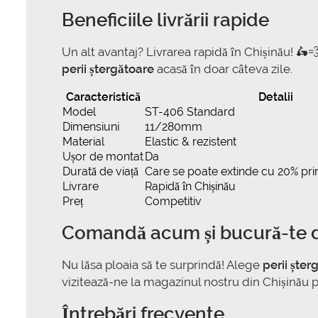
Beneficiile livrării rapide
Un alt avantaj? Livrarea rapidă în Chișinău! 🛵
perii ștergătoare
acasă în doar câteva zile.
Caracteristică
Detalii
Model
ST-406 Standard
Dimensiuni
11/280mm
Material
Elastic & rezistent
Ușor de montat
Da
Durată de viață
Care se poate extinde cu 20% prin
Livrare
Rapidă în Chișinău
Preț
Competitiv
Comandă acum și bucură-te de
Nu lăsa ploaia să te surprindă! Alege
perii ște
vizitează-ne la magazinul nostru din Chișinău
Întrebări frecvente