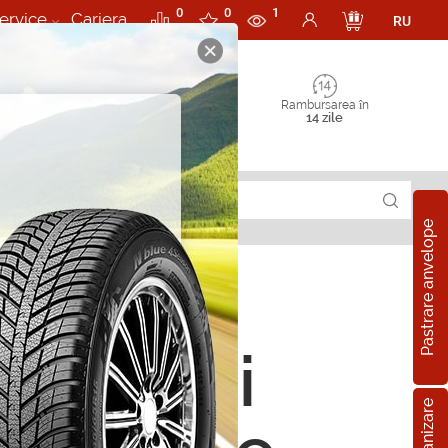
0
0
1
ervice
Cariera
RU
Rambursarea în
14 zile
Pastrare anvelope
rii Perii