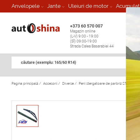
-
Anvelopele
Jante
Uleiuri de motor
Acumulat
+373 60 570 007
+373 
Magazin online
Vulcan
(L-V) 9:00 - 19:00
stop în
(Sî) 09:00-19:00
Strada Calea Basarabiei 44
căutare (exemplu: 165/60 R14)
Pagina principală
/
Accesorii
/
Diverse
/
Perii stergatoare de parbriz ST-406 S