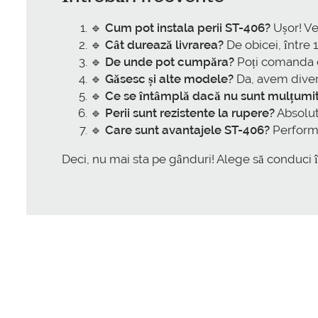
🔹
Cum pot instala perii ST-406?
Ușor! Ve
🔹
Cât durează livrarea?
De obicei, între 1
🔹
De unde pot cumpăra?
Poți comanda di
🔹
Găsesc și alte modele?
Da, avem diver
🔹
Ce se întâmplă dacă nu sunt mulțumi
🔹
Perii sunt rezistente la rupere?
Absolut,
🔹
Care sunt avantajele ST-406?
Performa
Deci, nu mai sta pe gânduri! Alege să conduci 