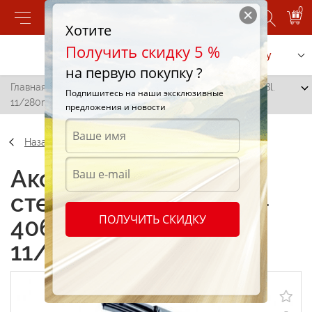
0
Хотите
Получить скидку 5 %
Позвонить
Заказать услугу
на первую покупку ?
Главная
/
Щетка стеклоочистителя ST-406 Standard Bl.
Подпишитесь на наши эксклюзивные
11/280mm
предложения и новости
Назад
Аксессуары Щетка
стеклоочистителя ST-
ПОЛУЧИТЬ СКИДКУ
406 Standard Bl.
11/280mm