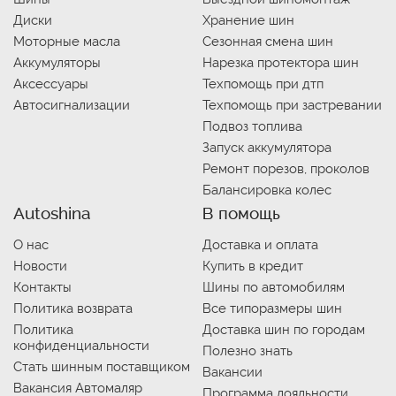
Диски
Хранение шин
Моторные масла
Сезонная смена шин
Аккумуляторы
Нарезка протектора шин
Аксессуары
Техпомощь при дтп
Автосигнализации
Техпомощь при застревании
Подвоз топлива
Запуск аккумулятора
Ремонт порезов, проколов
Балансировка колес
Autoshina
В помощь
О нас
Доставка и оплата
Новости
Купить в кредит
Контакты
Шины по автомобилям
Политика возврата
Все типоразмеры шин
Политика
Доставка шин по городам
конфиденциальности
Полезно знать
Стать шинным поставщиком
Вакансии
Вакансия Автомаляр
Программа лояльности