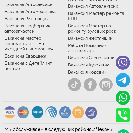
Вакансия Автослесарь
Вакансия Автоэлектрик
Вакансия Автомеханика
Вакансия Мастер ремонта
Вакансия Рихтовщик
КПП
Вакансия Подборщик
Вакансия Мастер по
автозапчастей
ремонту рулевых реек
Вакансия Мастер
Вакансия жестянщик
шиномонтажа - На
Работа Помощник
выездной шиномонтаж
автослесаря
Вакансия Сварщика
Вакансия Стапельщик
Вакансия в Детейлинг
Вакансия Кузовщик
центре
Вакансия ходовик
Мы обслуживаем в следующих районах: Чеканы,