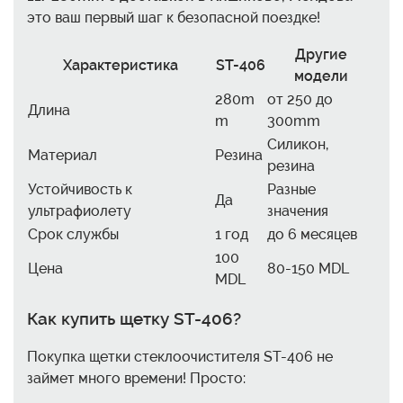
это ваш первый шаг к безопасной поездке!
Другие
Характеристика
ST-406
модели
280m
от 250 до
Длина
m
300mm
Силикон,
Материал
Резина
резина
Устойчивость к
Разные
Да
ультрафиолету
значения
Срок службы
1 год
до 6 месяцев
100
Цена
80-150 MDL
MDL
Как купить щетку ST-406?
Покупка щетки стеклоочистителя ST-406 не
займет много времени! Просто: