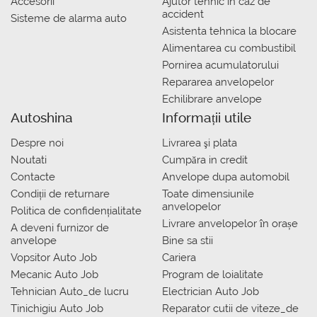
Accesorii
Ajutor tehnic in caz de
accident
Sisteme de alarma auto
Asistenta tehnica la blocare
Alimentarea cu combustibil
Pornirea acumulatorului
Repararea anvelopelor
Echilibrare anvelope
Autoshina
Informații utile
Despre noi
Livrarea şi plata
Noutati
Сumpăra in credit
Contacte
Anvelope dupa automobil
Condiții de returnare
Toate dimensiunile
anvelopelor
Politica de confidențialitate
Livrare anvelopelor în orașe
A deveni furnizor de
anvelope
Bine sa stii
Vopsitor Auto Job
Cariera
Mecanic Auto Job
Program de loialitate
Tehnician Auto_de lucru
Electrician Auto Job
Tinichigiu Auto Job
Reparator cutii de viteze_de