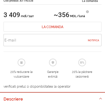
Cod produs: AT-190338
La comandă
3 409
~356
mdl/1шт
MDL/lună
LA COMANDA
NOTIFICA
20% reducere la
Garanție
20% la păstrare
vulcanizare
extinsă
sezonieră
verificati pretul si disponibilitatea la operator
Descriere