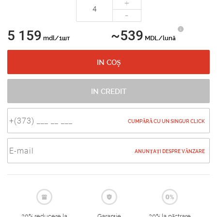
+
-
5 159
~539
mdl/1шт
MDL/lună
IN COȘ
IN CREDIT
CUMPĂRĂ CU UN SINGUR CLICK
ANUNȚAȚI DESPRE VÂNZARE
20% reducere la
Garanție
20% la păstrare