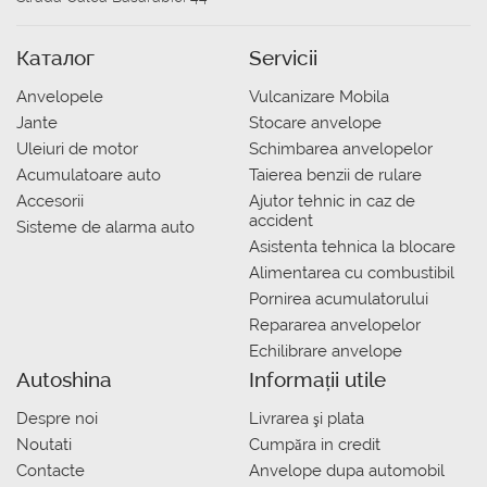
Каталог
Servicii
Anvelopele
Vulcanizare Mobila
Jante
Stocare anvelope
Uleiuri de motor
Schimbarea anvelopelor
Acumulatoare auto
Taierea benzii de rulare
Accesorii
Ajutor tehnic in caz de
accident
Sisteme de alarma auto
Asistenta tehnica la blocare
Alimentarea cu combustibil
Pornirea acumulatorului
Repararea anvelopelor
Echilibrare anvelope
Autoshina
Informații utile
Despre noi
Livrarea şi plata
Noutati
Сumpăra in credit
Contacte
Anvelope dupa automobil