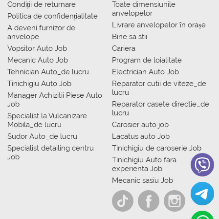
Condiții de returnare
Toate dimensiunile
anvelopelor
Politica de confidențialitate
Livrare anvelopelor în orașe
A deveni furnizor de
anvelope
Bine sa stii
Vopsitor Auto Job
Cariera
Mecanic Auto Job
Program de loialitate
Tehnician Auto_de lucru
Electrician Auto Job
Tinichigiu Auto Job
Reparator cutii de viteze_de
lucru
Manager Achizitii Piese Auto
Job
Reparator casete directie_de
lucru
Specialist la Vulcanizare
Mobila_de lucru
Carosier auto job
Sudor Auto_de lucru
Lacatus auto Job
Specialist detailing centru
Tinichigiu de caroserie Job
Job
Tinichigiu Auto fara
experienta Job
Mecanic sasiu Job