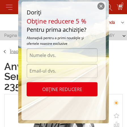
0
Doriți
Obține reducere 5 %
Contactați-ne
Serviciu de comandă
Pentru prima achiziție?
Pagina principală
/
Semperit Speed-Life 2 235/40 R19 96Y
Abonațivă pentru a primi noutățile și
ofertele noastre exclusive
Înapoi
Anvelope de vara
Semperit Speed-Life 2
235/40 R19 96Y
OBȚINE REDUCERE