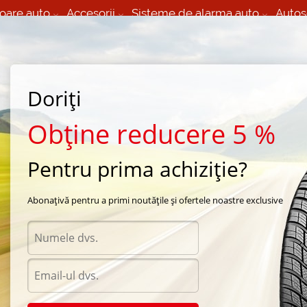
oare auto
Accesorii
Sisteme de alarma auto
Autos
60 066 000
+373 60 608 000
izare Mobila 24/7 non
Service auto in Chisinau
 toate regiunile
(L-V) 9:00 - 19:00
Doriți
(Sî) 09:00-19:00
Strada Calea Basarabiei 44
Obține reducere 5 %
Pentru prima achiziție?
ara Gislaved
/
ULTRA*SPEED 2
/
Gislaved ULTRA*SPEED 2 185/65 R15 88H
Abonațivă pentru a primi noutățile și ofertele noastre exclusive
Anvel