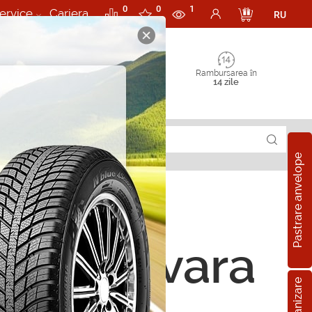
0
0
1
ervice
Cariera
RU
Rambursarea în
14 zile
Pastrare anvelope
ope de vara