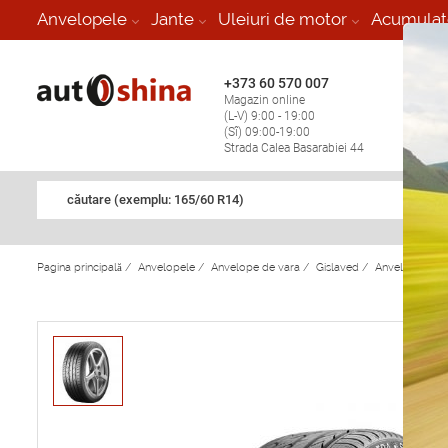
-
Anvelopele
Jante
Uleiuri de motor
Acumulat
+373 60 570 007
+373 
Magazin online
Vulcan
(L-V) 9:00 - 19:00
stop în
(Sî) 09:00-19:00
Strada Calea Basarabiei 44
căutare (exemplu: 165/60 R14)
Pagina principală
/
Anvelopele
/
Anvelope de vara
/
Gislaved
/
Anvelope de v