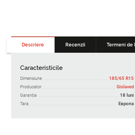
Descriere
Recenzii
Termeni de l
Caracteristicile
185/65 R15
Dimensiune
Gislaved
Producator
18 luni
Garanția
Европа
Tara