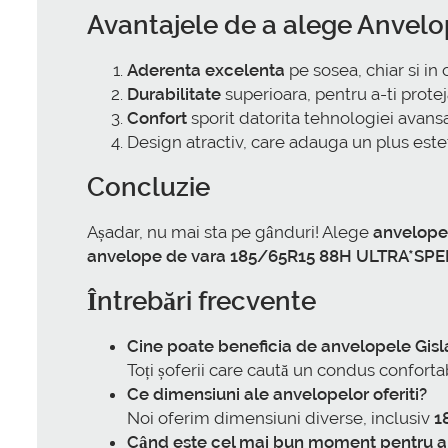
Avantajele de a alege
Anvelo
Aderenta excelenta
pe sosea, chiar si in 
Durabilitate
superioara, pentru a-ti proteja
Confort
sporit datorita tehnologiei avansat
Design atractiv, care adauga un plus estet
Concluzie
Așadar, nu mai sta pe gânduri! Alege
anvelope
anvelope de vara 185/65R15 88H ULTRA*SPE
Întrebări frecvente
Cine poate beneficia de anvelopele Gis
Toți șoferii care caută un condus confortabi
Ce dimensiuni ale anvelopelor oferiti?
Noi oferim dimensiuni diverse, inclusiv
1
Când este cel mai bun moment pentru 