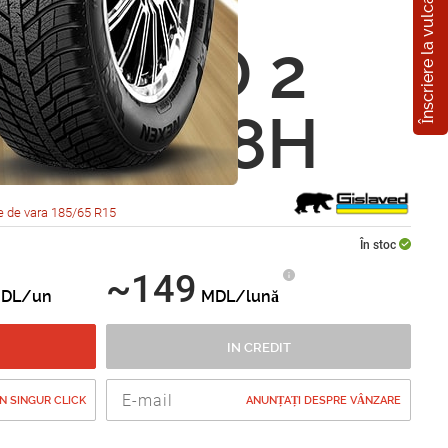
Înscriere la vulcanizare
ved
*SPEED 2
5 R15 88H
e de vara 185/65 R15
În stoc
~149
DL/un
MDL/lună
IN CREDIT
 SINGUR CLICK
ANUNȚAȚI DESPRE VÂNZARE