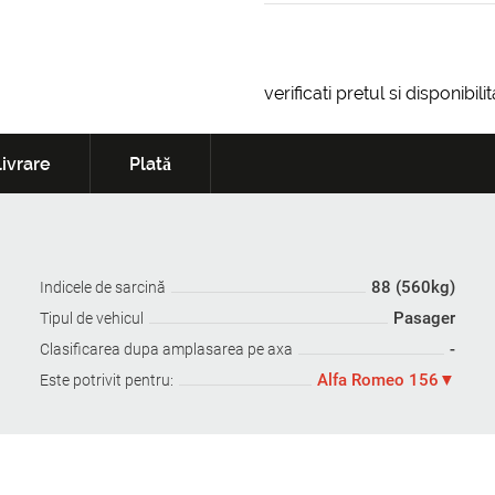
verificati pretul si disponibil
ivrare
Plată
88 (560kg)
Indicele de sarcină
Pasager
Tipul de vehicul
-
Clasificarea dupa amplasarea pe axa
Alfa Romeo 156
Este potrivit pentru: