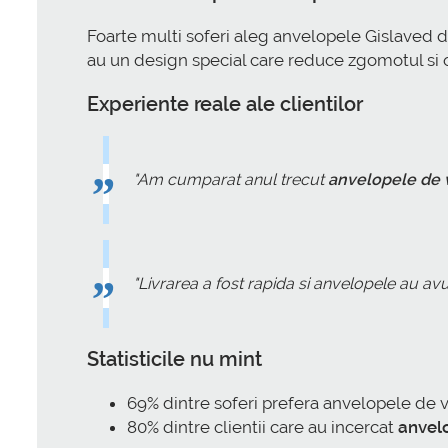
Foarte multi soferi aleg anvelopele Gislaved da
au un design special care reduce zgomotul si of
Experiente reale ale clientilor
"Am cumparat anul trecut
anvelopele de 
"Livrarea a fost rapida si anvelopele au av
Statisticile nu mint
69% dintre soferi prefera anvelopele de v
80% dintre clientii care au incercat
anvel