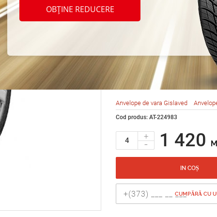
Gisla
OBȚINE REDUCERE
ULTRA
185/6
Anvelope de vara Gislaved
Anvelop
Cod produs: AT-224983
1 420
+
-
M
IN COȘ
CUMPĂRĂ CU UN