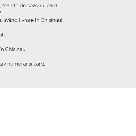
 înainte de sezonul cald.
?
, având livrare în Chisinau!
ate.
în Chisinau.
iv numerar și card.