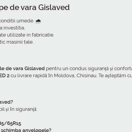
pe de vara Gislaved
conditii umede. 🌧️
 investitia.
e utilizate in fabricatie.
ic masinii tale.
le de vara Gislaved
pentru un condus siguranță și confor
ED 2
cu livrare rapidă în Moldova, Chisinau. Te așteptăm c
laved?
l și în siguranță.
85/65R15
.
a schimba anvelopele?