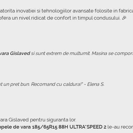
torita inovatiei si tehnologiilor avansate folosite in fab
era un nivel ridicat de confort in timpul condusului. 🎉
vara Gislaved
si sunt extrem de multumit. Masina se comporta
ut un pret bun. Recomand cu caldura!" - Elena S.
ara Gislaved pentru siguranta lor.
opele de vara 185/65R15 88H ULTRA*SPEED 2
le-au recom