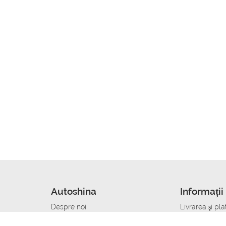
Autoshina
Informații 
Despre noi
Livrarea şi pla
Noutati
Сumpăra in cr