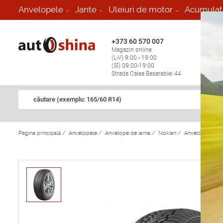
-
Anvelopele
Jante
Uleiuri de motor
Acumulat
+373 60 570 007
+373 
Magazin online
Vulcan
(L-V) 9:00 - 19:00
stop în
(Sî) 09:00-19:00
Strada Calea Basarabiei 44
căutare (exemplu: 165/60 R14)
Pagina principală
/
Anvelopele
/
Anvelope de iarna
/
Nokian
/
Anvelope de ia