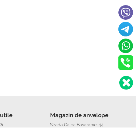
utile
Magazin de anvelope
ta
Strada Calea Basarabiei 44
edit
Service auto in Chisinau