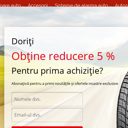
oare auto
Accesorii
Sisteme de alarma auto
Autos
60 066 000
+373 60 608 000
izare Mobila 24/7 non
Service auto in Chisinau
 toate regiunile
(L-V) 9:00 - 19:00
Doriți
(Sî) 09:00-19:00
Strada Calea Basarabiei 44
Obține reducere 5 %
Pentru prima achiziție?
rna Nokian
/
WR SUV 4
/
Nokian WR SUV 4 245/45 R20 103V
Abonațivă pentru a primi noutățile și ofertele noastre exclusive
Anvel