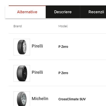
Alternative
Descriere
Recenzii
Brand
Model
Pirelli
P Zero
Pirelli
P Zero
Michelin
CrossClimate SUV