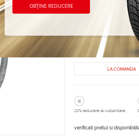
Nokia
OBȚINE REDUCERE
245/4
Anvelope de iarna Nokian
Anvelope 
Cod produs: AT-167767
LA COMANDA
20% reducere la vulcanizare
verificati pretul si disponibil