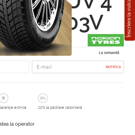
Înscriere la vulcanizare
n WR SUV 4
5 R20 103V
de iarna 245/45 R20
La comandă
NOTIFICA
Garanție extinsă
20% la păstrare sezonieră
itatea la operator