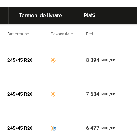
Termeni de livrare
Plată
Dimensiune
Sezonalitate
Pret
8 394
245/45 R20
MDL/un
7 684
245/45 R20
MDL/un
6 477
245/45 R20
MDL/un