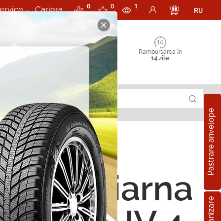
0
0
1
ervice
Cariera
RU
Rambursarea în
14 zile
Pastrare anvelope
ope de iarna