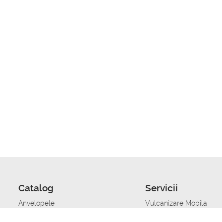
Catalog
Servicii
Anvelopele
Vulcanizare Mobila
Jante
Stocare anvelope