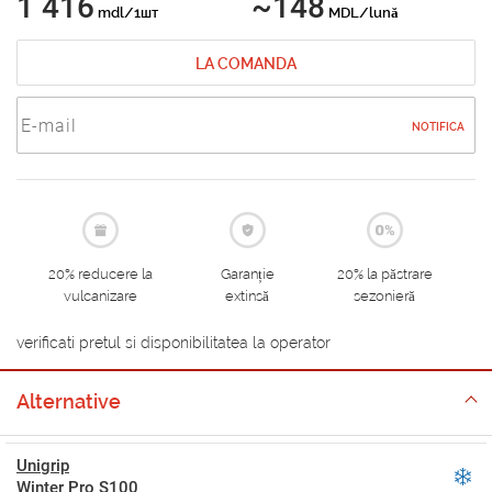
1 416
~148
mdl/1шт
MDL/lună
LA COMANDA
NOTIFICA
20% reducere la
Garanție
20% la păstrare
vulcanizare
extinsă
sezonieră
verificati pretul si disponibilitatea la operator
Alternative
Unigrip
Winter Pro S100