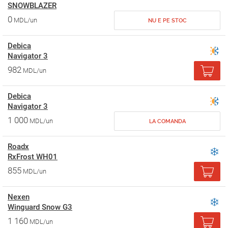
SNOWBLAZER
0
MDL/un
NU E PE STOC
Debica
Navigator 3
982
MDL/un
Debica
Navigator 3
1 000
MDL/un
LA COMANDA
Roadx
RxFrost WH01
855
MDL/un
Nexen
Winguard Snow G3
1 160
MDL/un