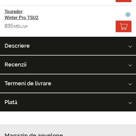
Tourador
Winter Pro TSU2
835
MDL/un
Descriere
Recenzii
Termeni de livrare
Plată
Magazin de anvelope