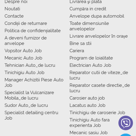
Despre noi
Livrarea şi plata
Noutati
Сumpăra in credit
Contacte
Anvelope dupa automobil
Condiții de returnare
Toate dimensiunile
anvelopelor
Politica de confidențialitate
Livrare anvelopelor în orașe
A deveni furnizor de
anvelope
Bine sa stii
Vopsitor Auto Job
Cariera
Mecanic Auto Job
Program de loialitate
Tehnician Auto_de lucru
Electrician Auto Job
Tinichigiu Auto Job
Reparator cutii de viteze_de
lucru
Manager Achizitii Piese Auto
Job
Reparator casete directie_de
lucru
Specialist la Vulcanizare
Mobila_de lucru
Carosier auto job
Sudor Auto_de lucru
Lacatus auto Job
Specialist detailing centru
Tinichigiu de caroserie Job
Job
Tinichigiu Auto fara
experienta Job
Mecanic sasiu Job