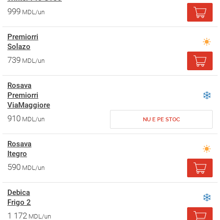
999
MDL/un
Premiorri
Solazo
739
MDL/un
Rosava
Premiorri
ViaMaggiore
910
MDL/un
NU E PE STOC
Rosava
Itegro
590
MDL/un
Debica
Frigo 2
1 172
MDL/un