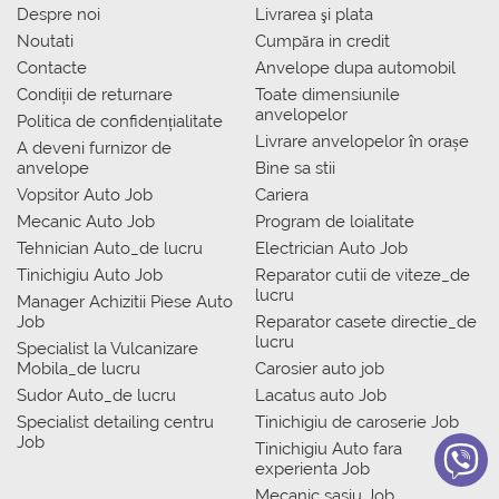
Despre noi
Livrarea şi plata
Noutati
Сumpăra in credit
Contacte
Anvelope dupa automobil
Condiții de returnare
Toate dimensiunile
anvelopelor
Politica de confidențialitate
Livrare anvelopelor în orașe
A deveni furnizor de
anvelope
Bine sa stii
Vopsitor Auto Job
Cariera
Mecanic Auto Job
Program de loialitate
Tehnician Auto_de lucru
Electrician Auto Job
Tinichigiu Auto Job
Reparator cutii de viteze_de
lucru
Manager Achizitii Piese Auto
Job
Reparator casete directie_de
lucru
Specialist la Vulcanizare
Mobila_de lucru
Carosier auto job
Sudor Auto_de lucru
Lacatus auto Job
Specialist detailing centru
Tinichigiu de caroserie Job
Job
Tinichigiu Auto fara
experienta Job
Mecanic sasiu Job