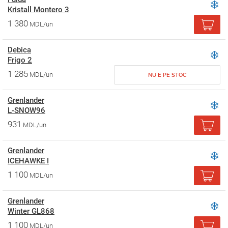
Kristall Montero 3
1 380
MDL/un
Debica
Frigo 2
1 285
MDL/un
NU E PE STOC
Grenlander
L-SNOW96
931
MDL/un
Grenlander
ICEHAWKE I
1 100
MDL/un
Grenlander
Winter GL868
1 100
MDL/un