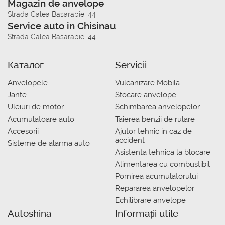
Magazin de anvelope
Strada Calea Basarabiei 44
Service auto in Chisinau
Strada Calea Basarabiei 44
Каталог
Servicii
Anvelopele
Vulcanizare Mobila
Jante
Stocare anvelope
Uleiuri de motor
Schimbarea anvelopelor
Acumulatoare auto
Taierea benzii de rulare
Accesorii
Ajutor tehnic in caz de
accident
Sisteme de alarma auto
Asistenta tehnica la blocare
Alimentarea cu combustibil
Pornirea acumulatorului
Repararea anvelopelor
Echilibrare anvelope
Autoshina
Informații utile