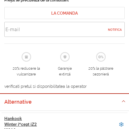
Prețul se precizează de la consultant
LA COMANDA
NOTIFICA
20% reducere la
Garanție
20% la păstrare
vulcanizare
extinsă
sezonieră
verificati pretul si disponibilitatea la operator
Alternative
Hankook
Winter i*cept iZ2