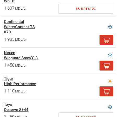
W616
1 637
MDL/un
NU E PE STOC
Continental
WinterContact TS
870
1 985
MDL/un
Nexen
Winguard Snow'G 3
1 458
MDL/un
Tigar
High Performance
1 110
MDL/un
Toyo
Observe S944
1 450