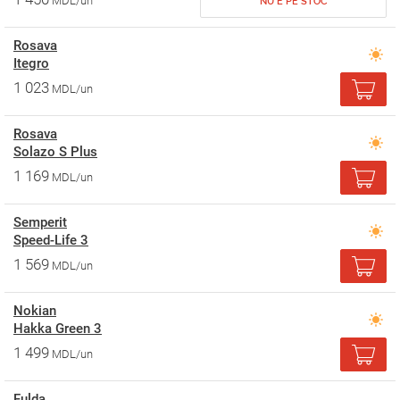
MDL/un
NU E PE STOC
Rosava
Itegro
1 023
MDL/un
Rosava
Solazo S Plus
1 169
MDL/un
Semperit
Speed-Life 3
1 569
MDL/un
Nokian
Hakka Green 3
1 499
MDL/un
Fulda