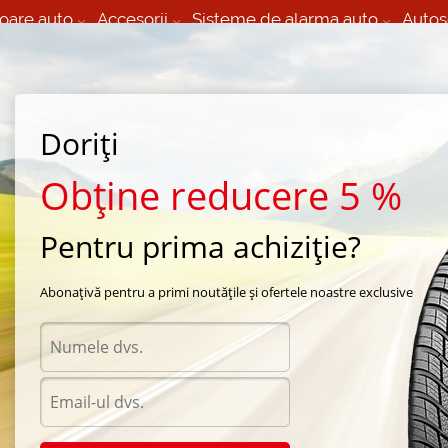
oare auto
Accesorii
Sisteme de alarma auto
Autos
60 066 000
+373 60 608 000
izare Mobila 24/7 non
Service auto in Chisinau
 toate regiunile
(L-V) 9:00 - 19:00
Doriți
(Sî) 09:00-19:00
Strada Calea Basarabiei 44
Obține reducere 5 %
Pentru prima achiziție?
ra Maxxis
/
Bravo HP-M3
/
Maxxis Bravo HP-M3 245/60 R18 105V
Abonațivă pentru a primi noutățile și ofertele noastre exclusive
Anvel