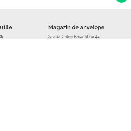
utile
Magazin de anvelope
ta
Strada Calea Basarabiei 44
edit
Service auto in Chisinau
a automobil
unile anvelopelor
Strada Calea Basarabiei 44
pelor în orașe
alitate
Aplicația Autoshina de pe telefon
itii Piese Auto Job
 Vulcanizare Mobila_de
 lucru
ailing centru Job
caroserie Job
o fara experienta Job
u Job