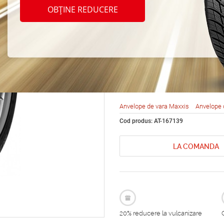
Maxxi
OBȚINE REDUCERE
M3 24
105V
Anvelope de vara Maxxis
Anvelope 
Cod produs: AT-167139
LA COMANDA
20% reducere la vulcanizare