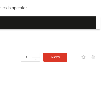
itatea la operator
+
-
IN COȘ