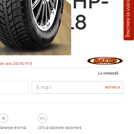
Înscriere la vulcanizare
s Bravo HP-
5/60 R18
de vara 245/60 R18
La comandă
NOTIFICA
Garanție extinsă
20% la păstrare sezonieră