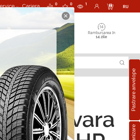
0
0
1
ervice
Cariera
RU
Rambursarea în
14 zile
Pastrare anvelope
ope de vara