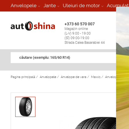
-
Anvelopele
Jante
Uleiuri de motor
Acumulat
+373 60 570 007
+373 
Magazin online
Vulcan
(L-V) 9:00 - 19:00
stop în
(Sî) 09:00-19:00
Strada Calea Basarabiei 44
căutare (exemplu: 165/60 R14)
Pagina principală
/
Anvelopele
/
Anvelope de vara
/
Maxxis
/
Anvelope de va