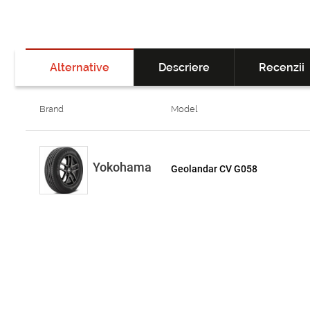
Alternative
Descriere
Recenzii
Brand
Model
Yokohama
Geolandar CV G058