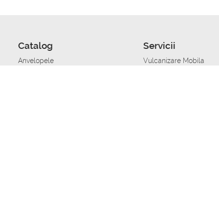
Catalog
Servicii
Anvelopele
Vulcanizare Mobila
Jante
Stocare anvelope
Uleiuri de motor
Schimbarea anvelopelo
Acumulatoare auto
Taierea benzii de rulare
Accesorii
Ajutor tehnic in caz de 
Sisteme de alarma auto
Asistenta tehnica la blo
Alimentarea cu combust
Pornirea acumulatorului
Repararea anvelopelor
Echilibrare anvelope