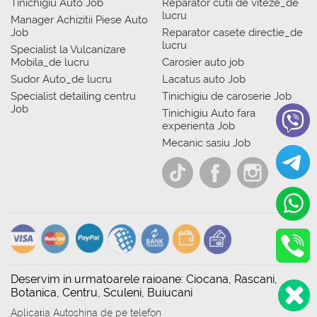
Tinichigiu Auto Job
Reparator cutii de viteze_de
lucru
Manager Achizitii Piese Auto
Job
Reparator casete directie_de
lucru
Specialist la Vulcanizare
Mobila_de lucru
Carosier auto job
Sudor Auto_de lucru
Lacatus auto Job
Specialist detailing centru
Tinichigiu de caroserie Job
Job
Tinichigiu Auto fara
experienta Job
Mecanic sasiu Job
Deservim in urmatoarele raioane: Ciocana, Rascani,
Botanica, Centru, Sculeni, Buiucani
Aplicația Autoshina de pe telefon