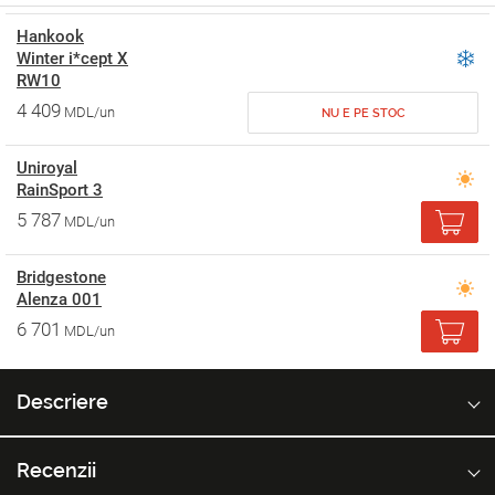
Hankook
Winter i*cept X
RW10
4 409
MDL/un
NU E PE STOC
Uniroyal
RainSport 3
5 787
MDL/un
Bridgestone
Alenza 001
6 701
MDL/un
Descriere
Recenzii