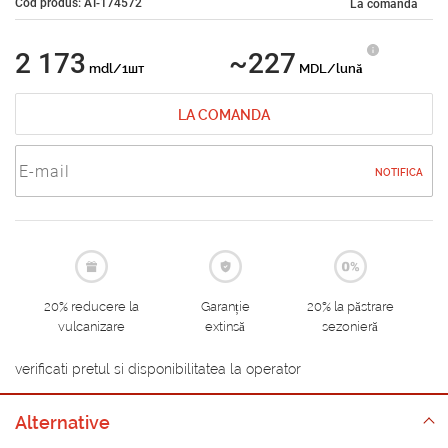
Cod produs: AT-174572
La comandă
2 173
~227
mdl/1шт
MDL/lună
LA COMANDA
NOTIFICA
20% reducere la
Garanție
20% la păstrare
vulcanizare
extinsă
sezonieră
verificati pretul si disponibilitatea la operator
Alternative