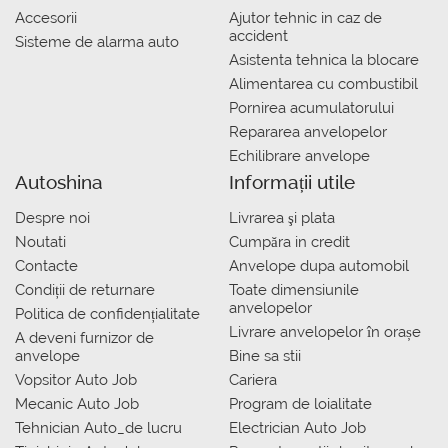
Accesorii
Ajutor tehnic in caz de
accident
Sisteme de alarma auto
Asistenta tehnica la blocare
Alimentarea cu combustibil
Pornirea acumulatorului
Repararea anvelopelor
Echilibrare anvelope
Autoshina
Informații utile
Despre noi
Livrarea şi plata
Noutati
Сumpăra in credit
Contacte
Anvelope dupa automobil
Condiții de returnare
Toate dimensiunile
anvelopelor
Politica de confidențialitate
Livrare anvelopelor în orașe
A deveni furnizor de
anvelope
Bine sa stii
Vopsitor Auto Job
Cariera
Mecanic Auto Job
Program de loialitate
Tehnician Auto_de lucru
Electrician Auto Job