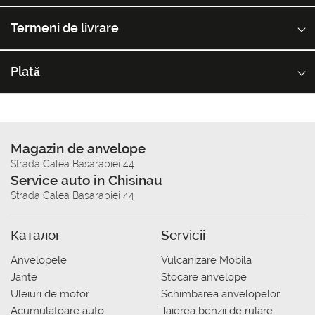
Termeni de livrare
Plată
Magazin de anvelope
Strada Calea Basarabiei 44
Service auto in Chisinau
Strada Calea Basarabiei 44
Каталог
Servicii
Anvelopele
Vulcanizare Mobila
Jante
Stocare anvelope
Uleiuri de motor
Schimbarea anvelopelor
Acumulatoare auto
Taierea benzii de rulare