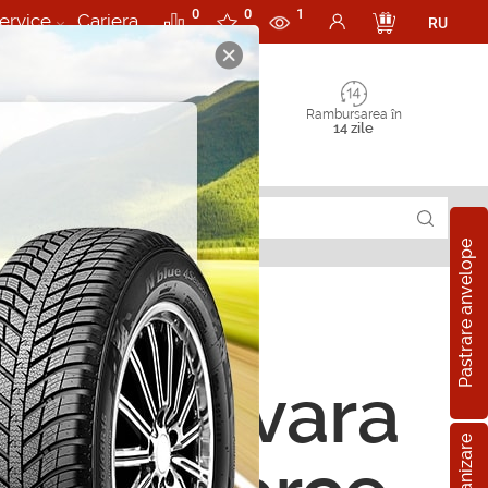
0
0
1
ervice
Cariera
RU
Rambursarea în
14 zile
Pastrare anvelope
ope de vara