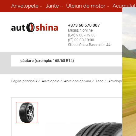
-
Anvelopele
Jante
Uleiuri de motor
Acumulat
+373 60 570 007
+373 
Magazin online
Vulcan
(L-V) 9:00 - 19:00
stop în
(Sî) 09:00-19:00
Strada Calea Basarabiei 44
căutare (exemplu: 165/60 R14)
Pagina principală
/
Anvelopele
/
Anvelope de vara
/
Leao
/
Anvelope de var