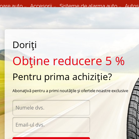
oare auto
Accesorii
Sisteme de alarma auto
Autos
60 066 000
+373 60 608 000
izare Mobila 24/7 non
Service auto in Chisinau
 toate regiunile
(L-V) 9:00 - 19:00
Doriți
(Sî) 09:00-19:00
Strada Calea Basarabiei 44
Obține reducere 5 %
Pentru prima achiziție?
a Leao
/
Nova-Force Acro
/
Leao Nova-Force Acro XL 225/55 R19 88W
Abonațivă pentru a primi noutățile și ofertele noastre exclusive
Anvel