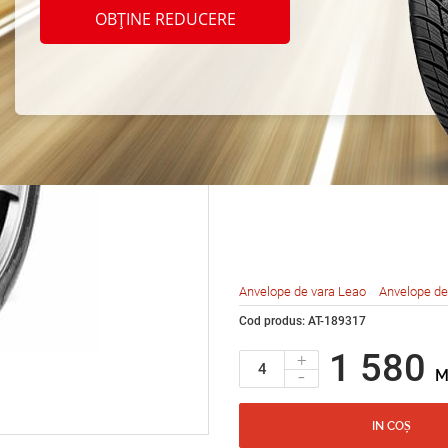
Leao 
OBȚINE REDUCERE
Acro 
R19 
Anvelope de vara Leao
Anvelope de
Cod produs: AT-189317
1 580
+
-
M
IN COȘ