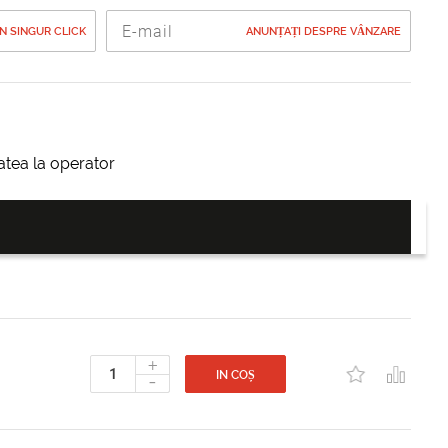
 SINGUR CLICK
ANUNȚAȚI DESPRE VÂNZARE
itatea la operator
+
-
IN COȘ