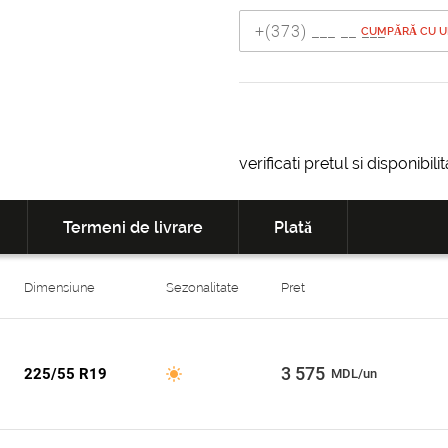
CUMPĂRĂ CU UN
verificati pretul si disponibil
Termeni de livrare
Plată
Dimensiune
Sezonalitate
Pret
3 575
225/55 R19
MDL/un