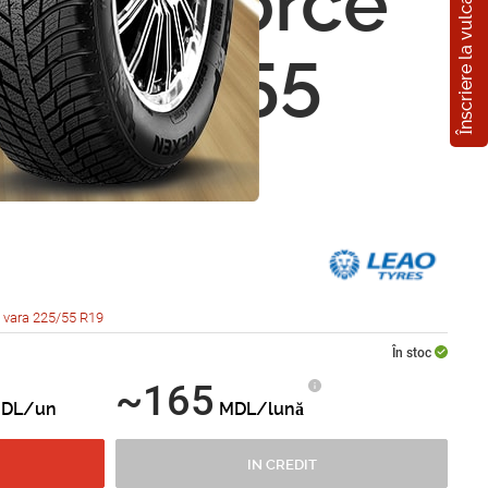
Înscriere la vulcanizare
Nova-Force
XL 225/55
88W
 vara 225/55 R19
În stoc
~165
DL/un
MDL/lună
IN CREDIT