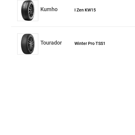
Kumho
I Zen KW15
Tourador
Winter Pro TSS1