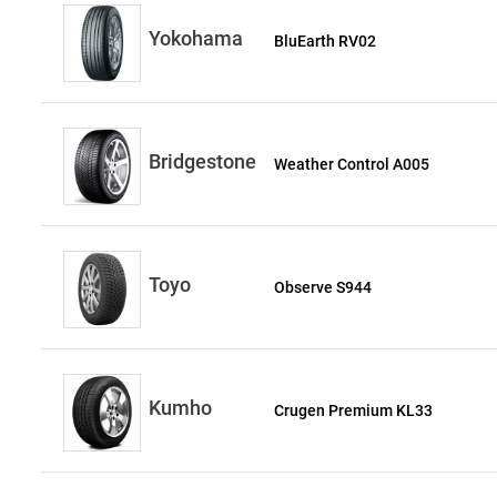
Yokohama
BluEarth RV02
Bridgestone
Weather Control A005
Toyo
Observe S944
Kumho
Crugen Premium KL33