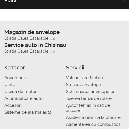
Plată
Magazin de anvelope
Strada Calea Basarabiei 44
Service auto in Chisinau
Strada Calea Basarabiei 44
Каталог
Servicii
Anvelopele
Vulcanizare Mobila
Jante
Stocare anvelope
Uleiuri de motor
Schimbarea anvelopelor
Acumulatoare auto
Taierea benzii de rulare
Accesorii
Ajutor tehnic in caz de
accident
Sisteme de alarma auto
Asistenta tehnica la blocare
Alimentarea cu combustibil