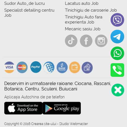
Sudor Auto_de lucru
Lacatus auto Job
Specialist detailing centru
Tinichigiu de caroserie Job
Job
Tinichigiu Auto fara
experienta Job
Mecanic sasiu Job
Deservim in urmatoarele raioane: Ciocana, Rascani,
Botanica, Centru, Sculeni, Buiucani
Aplicația Autoshina de pe telefon
Copyright © 2016 Crearea site-ului - Studio Webmaster