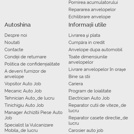
Pornirea acumulatorului
Repararea anvelopelor
Echilibrare anvelope
Autoshina
Informații utile
Despre noi
Livrarea şi plata
Noutati
Сumpăra in credit
Contacte
Anvelope dupa automobil
Condiții de returnare
Toate dimensiunile
anvelopelor
Politica de confidențialitate
Livrare anvelopelor în orașe
A deveni furnizor de
anvelope
Bine sa stii
Vopsitor Auto Job
Cariera
Mecanic Auto Job
Program de loialitate
Tehnician Auto_de lucru
Electrician Auto Job
Tinichigiu Auto Job
Reparator cutii de viteze_de
lucru
Manager Achizitii Piese Auto
Job
Reparator casete directie_de
lucru
Specialist la Vulcanizare
Mobila_de lucru
Carosier auto job