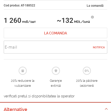
Cod produs: AT-188522
La comandă
1 260
~132
mdl/1шт
MDL/lună
LA COMANDA
NOTIFICA
20% reducere la
Garanție
20% la păstrare
vulcanizare
extinsă
sezonieră
verificati pretul si disponibilitatea la operator
Alternative