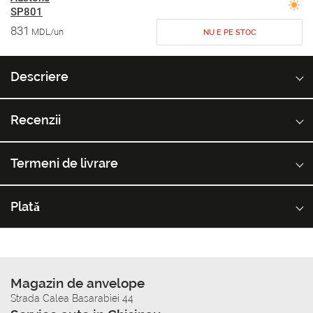
SP801
831
MDL/un
NU E PE STOC
Descriere
Recenzii
Termeni de livrare
Plată
Magazin de anvelope
Strada Calea Basarabiei 44