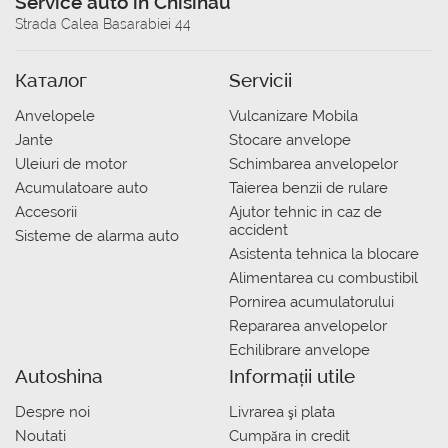
Service auto in Chisinau
Strada Calea Basarabiei 44
Каталог
Servicii
Anvelopele
Vulcanizare Mobila
Jante
Stocare anvelope
Uleiuri de motor
Schimbarea anvelopelor
Acumulatoare auto
Taierea benzii de rulare
Accesorii
Ajutor tehnic in caz de
accident
Sisteme de alarma auto
Asistenta tehnica la blocare
Alimentarea cu combustibil
Pornirea acumulatorului
Repararea anvelopelor
Echilibrare anvelope
Autoshina
Informații utile
Despre noi
Livrarea şi plata
Noutati
Сumpăra in credit