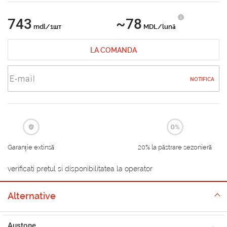
743
~78
mdl/1шт
MDL/lună
LA COMANDA
NOTIFICA
Garanție extinsă
20% la păstrare sezonieră
verificati pretul si disponibilitatea la operator
Alternative
Austone