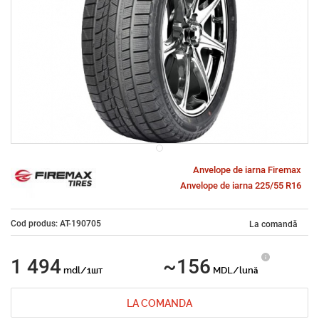
Anvelope de iarna Firemax
Anvelope de iarna 225/55 R16
Cod produs: AT-190705
La comandă
1 494
~156
mdl/1шт
MDL/lună
LA COMANDA