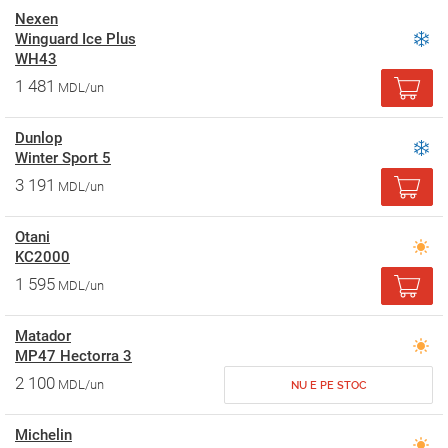
Nexen
Winguard Ice Plus
WH43
1 481
MDL/un
Dunlop
Winter Sport 5
3 191
MDL/un
Otani
KC2000
1 595
MDL/un
Matador
MP47 Hectorra 3
2 100
MDL/un
NU E PE STOC
Michelin