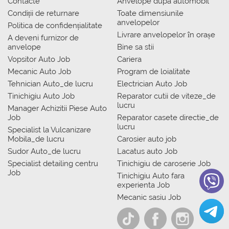
Contacte
Anvelope dupa automobil
Condiții de returnare
Toate dimensiunile
anvelopelor
Politica de confidențialitate
Livrare anvelopelor în orașe
A deveni furnizor de
anvelope
Bine sa stii
Vopsitor Auto Job
Cariera
Mecanic Auto Job
Program de loialitate
Tehnician Auto_de lucru
Electrician Auto Job
Tinichigiu Auto Job
Reparator cutii de viteze_de
lucru
Manager Achizitii Piese Auto
Job
Reparator casete directie_de
lucru
Specialist la Vulcanizare
Mobila_de lucru
Carosier auto job
Sudor Auto_de lucru
Lacatus auto Job
Specialist detailing centru
Tinichigiu de caroserie Job
Job
Tinichigiu Auto fara
experienta Job
Mecanic sasiu Job