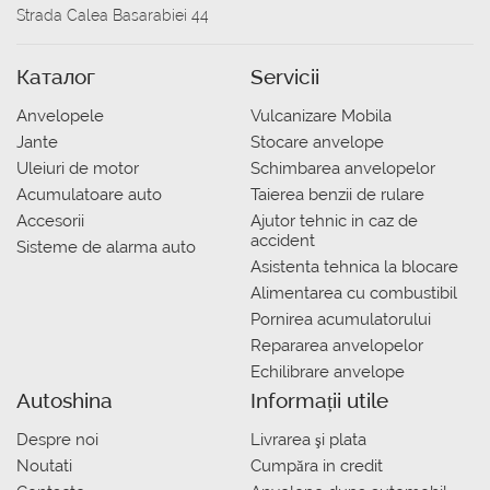
Strada Calea Basarabiei 44
Каталог
Servicii
Anvelopele
Vulcanizare Mobila
Jante
Stocare anvelope
Uleiuri de motor
Schimbarea anvelopelor
Acumulatoare auto
Taierea benzii de rulare
Accesorii
Ajutor tehnic in caz de
accident
Sisteme de alarma auto
Asistenta tehnica la blocare
Alimentarea cu combustibil
Pornirea acumulatorului
Repararea anvelopelor
Echilibrare anvelope
Autoshina
Informații utile
Despre noi
Livrarea şi plata
Noutati
Сumpăra in credit