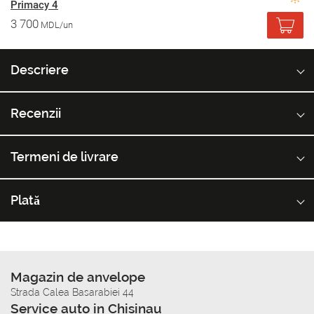
Primacy 4
3 700
MDL/un
Descriere
Recenzii
Termeni de livrare
Plată
Magazin de anvelope
Strada Calea Basarabiei 44
Service auto in Chisinau